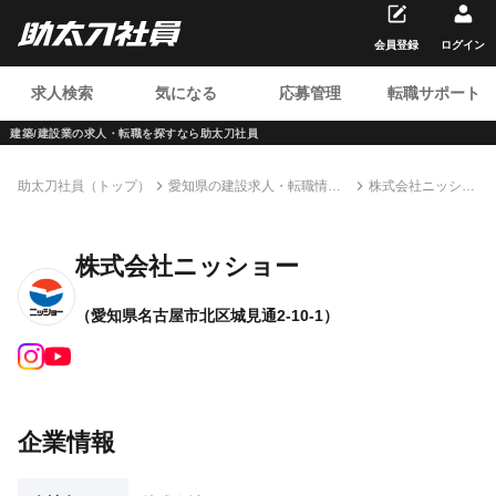
会員登録
ログイン
求人検索
気になる
応募管理
転職サポート
建築/建設業の求人・転職を
探すなら助太刀社員
助太刀社員（トップ）
愛知県の建設求人・転職情報
株式会社ニッショ
一覧
ー
株式会社ニッショー
（愛知県名古屋市北区城見通2-10-1）
企業情報