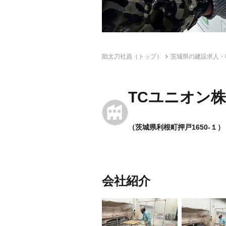
助太刀社員（トップ）
茨城県の建設求人・
TCユニオン
（茨城県利根町押戸1650-１）
会社紹介