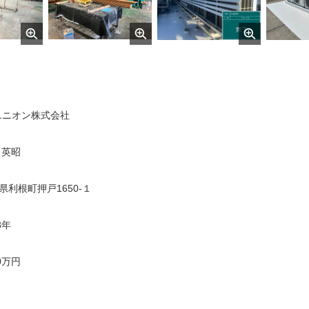
ユニオン株式会社
 英昭
県利根町押戸1650-１
8年
0万円