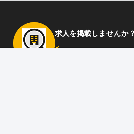
求人を掲載しませんか
87職種
の中から幅広く人材を募集でき
ウト送信
も可能！
アプリ
と
ウェブ
に同時掲載で、多くの
アピール！
詳しくはこちら