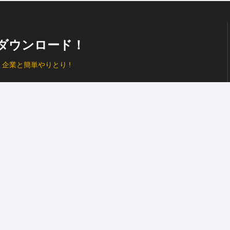
ダウンロード！
、
企業と簡単やりとり !
プッシュ通知
で見逃し防止