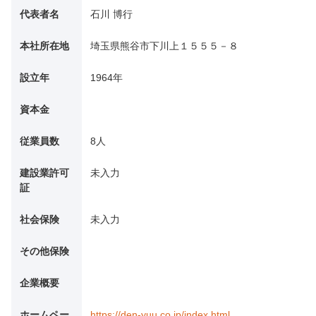
代表者名
石川 博行
本社所在地
埼玉県熊谷市下川上１５５５－８
設立年
1964年
資本金
従業員数
8人
建設業許可
未入力
証
社会保険
未入力
その他保険
企業概要
ホームペー
https://den-yuu.co.jp/index.html