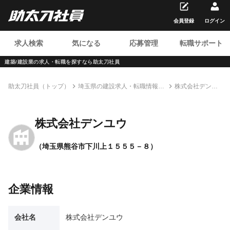
会員登録
ログイン
求人検索
気になる
応募管理
転職サポート
建築/建設業の求人・転職を
探すなら助太刀社員
助太刀社員（トップ）
埼玉県の建設求人・転職情報一
株式会社デンユ
覧
ウ
株式会社デンユウ
（埼玉県熊谷市下川上１５５５－８）
企業情報
会社名
株式会社デンユウ