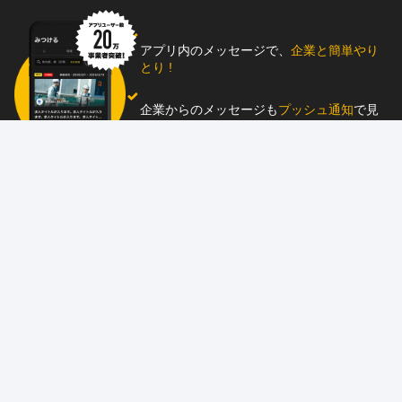
アプリ内のメッセージで、
企業と簡単やり
とり !
企業からのメッセージも
プッシュ通知
で見
逃し防止
助太刀アプリをダウンロード！
求人を掲載しませんか？
87職種
の中から幅広く人材を募集でき、
スカウ
ト送信
も可能！
アプリ
と
ウェブ
に同時掲載で、多くの人材にア