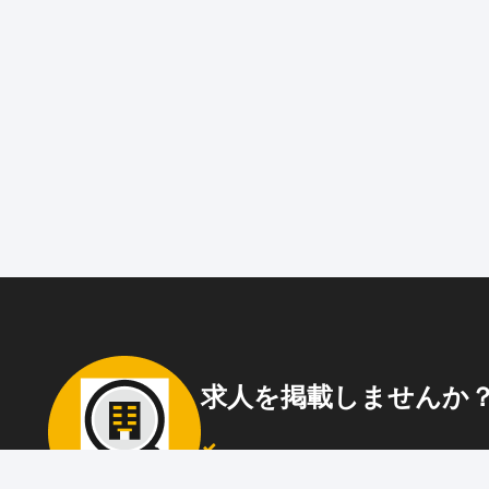
求人を掲載しませんか
87職種
の中から幅広く人材を募集でき
ウト送信
も可能！