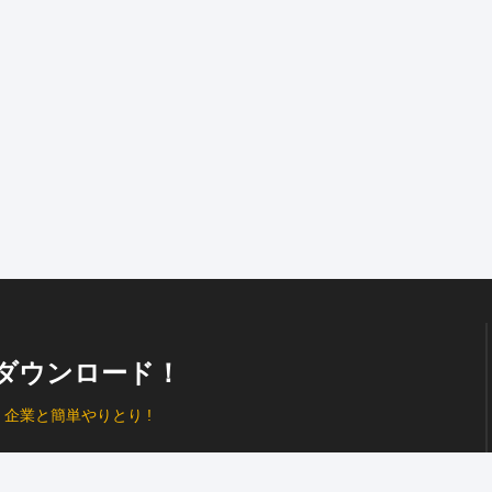
ダウンロード！
、
企業と簡単やりとり !
プッシュ通知
で見逃し防止