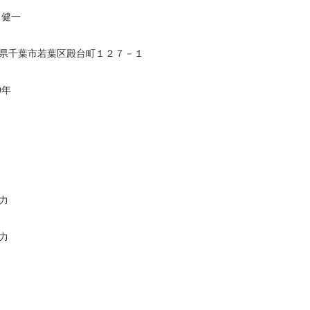
 健一
県千葉市若葉区殿台町１２７－１
0年
力
力