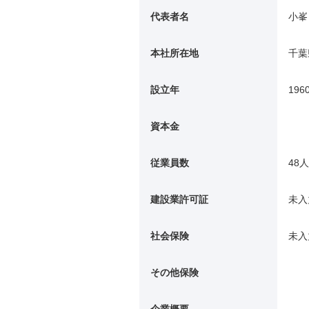
代表者名
小峯
本社所在地
千葉
設立年
196
資本金
従業員数
48人
建設業許可証
未入
社会保険
未入
その他保険