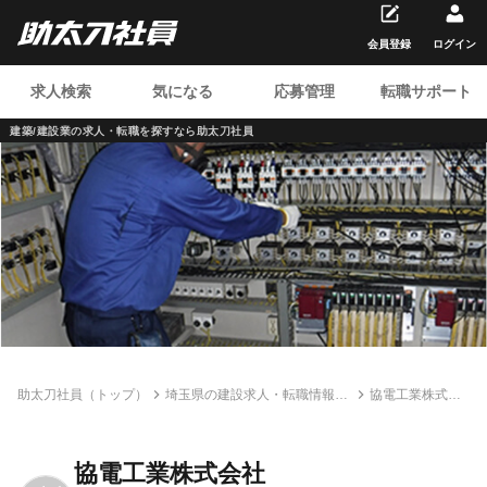
会員登録
ログイン
求人検索
気になる
応募管理
転職サポート
建築/建設業の求人・転職を
探すなら助太刀社員
助太刀社員（トップ）
埼玉県の建設求人・転職情報一
協電工業株式会
覧
社
協電工業株式会社