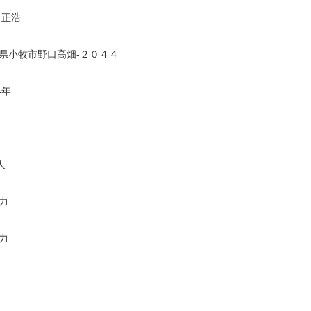
 正浩
県小牧市野口高畑-２０４４
4年
人
力
力