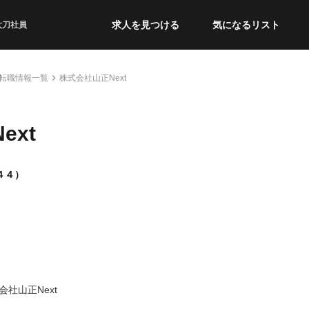
求人を見つける
気になるリスト
太刀社員
転職情報一覧
株式会社山正Next
ext
４４）
会社山正Next