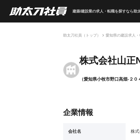
建築/建設業の求人・転職を
探すなら助
助太刀社員（トップ）
愛知県の建設求人・
株式会社山正N
（愛知県小牧市野口高畑-２０
企業情報
会社名
株式