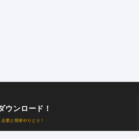
ダウンロード！
、
企業と簡単やりとり !
プッシュ通知
で見逃し防止