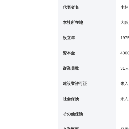
代表者名
小林
本社所在地
大阪
設立年
197
資本金
400
従業員数
31人
建設業許可証
未入
社会保険
未入
その他保険