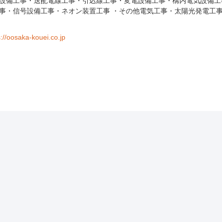
設備工事・送配電線工事・引込線工事・変電設備工事・構内電気設備工
事・信号設備工事・ネオン装置工事 ・その他電気工事・太陽光発電工
s://oosaka-kouei.co.jp