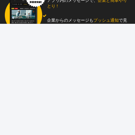
アプリ内のメッセージで、
企業と簡単やり
とり !
企業からのメッセージも
プッシュ通知
で見
逃し防止
助太刀アプリをダウンロード！
求人を掲載しませんか？
87職種
の中から幅広く人材を募集でき、
スカウ
ト送信
も可能！
アプリ
と
ウェブ
に同時掲載で、多くの人材にア
ピール！
詳しくはこちら