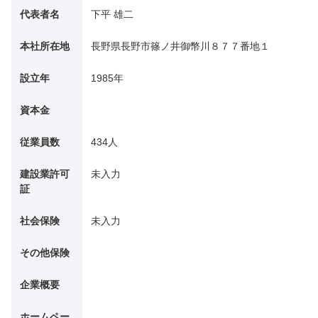
代表者名
下平 雄二
本社所在地
長野県長野市篠ノ井御幣川８７７番地１
設立年
1985年
資本金
従業員数
434人
建設業許可
未入力
証
社会保険
未入力
その他保険
企業概要
ホームペー