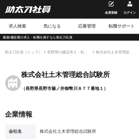
会員登録
ログイン
求人検索
気になる
応募管理
転職サポート
建築/建設業の求人・転職を
探すなら助太刀社員
助太刀社員（トップ）
長野県の建設求人・転職
株式会社土木管理総合
情報一覧
試験所
株式会社土木管理総合試験所
（長野県長野市篠ノ井御幣川８７７番地１）
企業情報
会社名
株式会社土木管理総合試験所