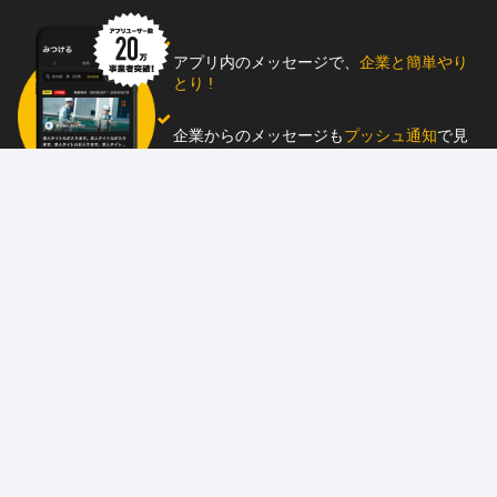
アプリ内のメッセージで、
企業と簡単やり
とり !
企業からのメッセージも
プッシュ通知
で見
逃し防止
助太刀アプリをダウンロード！
求人を掲載しませんか？
87職種
の中から幅広く人材を募集でき、
スカウ
ト送信
も可能！
アプリ
と
ウェブ
に同時掲載で、多くの人材にア