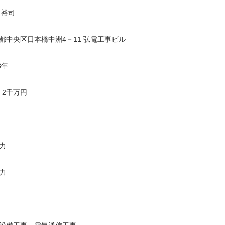
 裕司
都中央区日本橋中洲4－11 弘電工事ビル
8年
億 2千万円
力
力