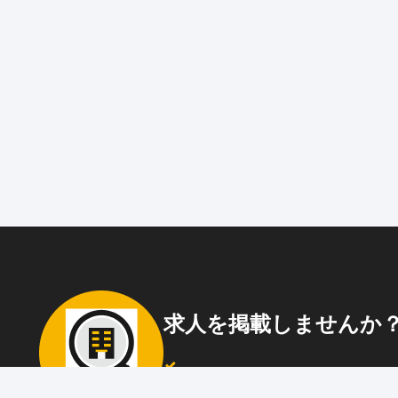
求人を掲載しませんか
87職種
の中から幅広く人材を募集でき
ウト送信
も可能！