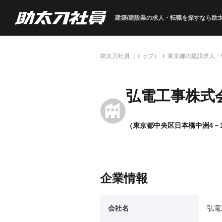
建築/建設業の求人・転職を
探すなら助
助太刀社員（トップ）
東京都の建設求人・
弘電工事株式
（東京都中央区日本橋中洲4－1
企業情報
会社名
弘電