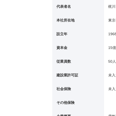
代表者名
梶川
本社所在地
東京
設立年
196
資本金
15
従業員数
50人
建設業許可証
未入
社会保険
未入
その他保険