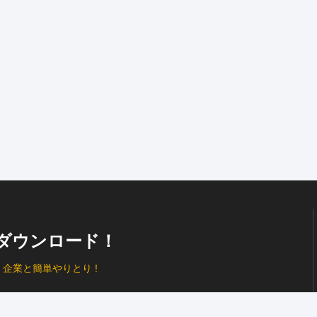
ダウンロード！
、
企業と簡単やりとり !
プッシュ通知
で見逃し防止