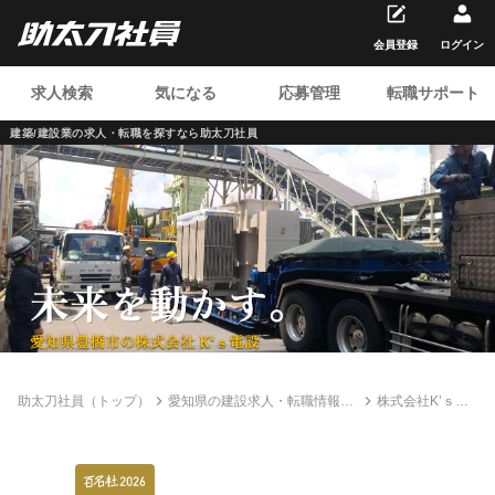
会員登録
ログイン
求人検索
気になる
応募管理
転職サポート
建築/建設業の求人・転職を
探すなら助太刀社員
助太刀社員（トップ）
愛知県の建設求人・転職情報一
株式会社K’ｓ電
覧
設