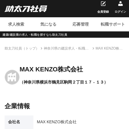
会員登録
ログイン
求人検索
気になる
応募管理
転職サポート
建築/建設業の求人・転職を
探すなら助太刀社員
助太刀社員（トップ）
神奈川県の建設求人・転職情
MAX KENZO株式
報一覧
会社
MAX KENZO株式会社
（神奈川県横浜市鶴見区駒岡２丁目１７ - １３）
企業情報
会社名
MAX KENZO株式会社