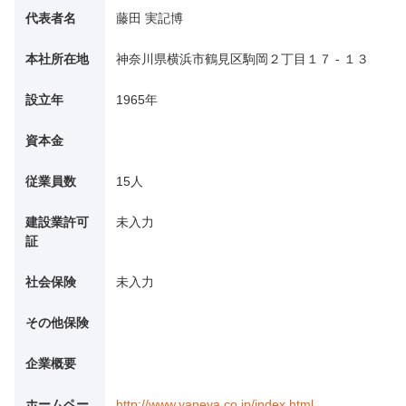
代表者名
藤田 実記博
本社所在地
神奈川県横浜市鶴見区駒岡２丁目１７ - １３
設立年
1965年
資本金
従業員数
15人
建設業許可
未入力
証
社会保険
未入力
その他保険
企業概要
ホームペー
http://www.yaneya.co.jp/index.html