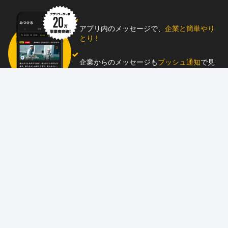
アプリ内のメッセージで、
企業と簡単やり
とり !
企業からのメッセージも
プッシュ通知
で見
逃し防止
助太刀アプリをダウンロード！
求人を掲載しませんか？
87職種
の中から幅広く人材を募集でき、
スカウ
ト送信
も可能！
アプリ
と
ウェブ
に同時掲載で、多くの人材にア