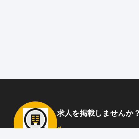
求人を掲載しませんか
87職種
の中から幅広く人材を募集でき
ウト送信
も可能！