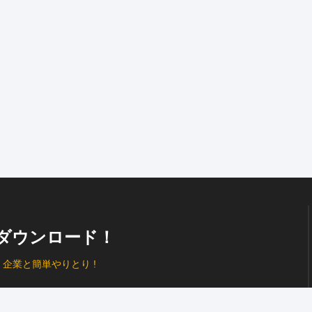
ダウンロード！
、
企業と簡単やりとり !
プッシュ通知
で見逃し防止