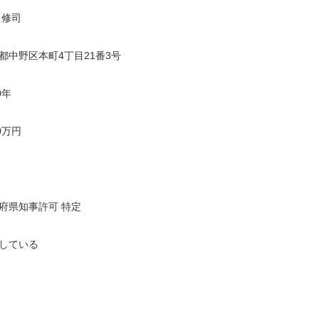
 修司
都中野区本町4丁目21番3号
0年
0万円
府県知事許可 特定
している