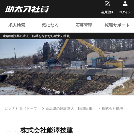
会員登録
ログイン
求人検索
気になる
応募管理
転職サポート
建築/建設業の求人・転職を
探すなら助太刀社員
助太刀社員（トップ）
新潟県の建設求人・転職情報一
株式会社能澤技
覧
建
株式会社能澤技建