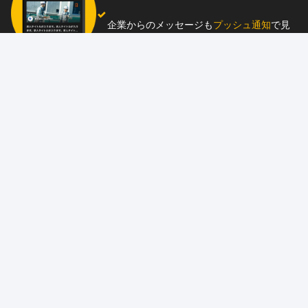
企業からのメッセージも
プッシュ通知
で見
逃し防止
助太刀アプリをダウンロード！
求人を掲載しませんか？
87職種
の中から幅広く人材を募集でき、
スカウ
ト送信
も可能！
アプリ
と
ウェブ
に同時掲載で、多くの人材にア
ピール！
詳しくはこちら