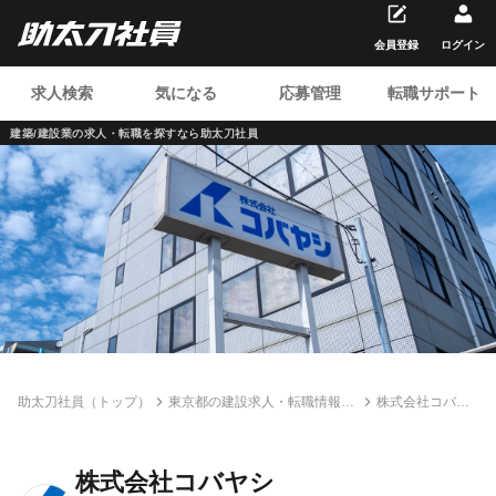
会員登録
ログイン
求人検索
気になる
応募管理
転職サポート
建築/建設業の求人・転職を
探すなら助太刀社員
助太刀社員（トップ）
東京都の建設求人・転職情報一
株式会社コバヤ
覧
シ
株式会社コバヤシ