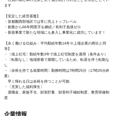
ます
【安定した経営基盤】
・首都圏西部地区では常に売上トップレベル
・創業から66年間黒字を継続／有利子負債ゼロ
・新規事業で新たな領域にも参入し事業化に成功しています！
【永く働ける仕組み：平均勤続年数14年※上場企業の商社と同
等】
・〔借上社宅〕勤続年数3年で借上社宅制度を適用（条件あり）
・〔転勤なし〕地域密着で展開しているため、転居を伴う転勤な
し
・〔余裕を持てる就業時間〕勤務時間は7時間25分（17時25分終
業）
早く帰れる日は余裕を持つことが可能
・〔充実した福利厚生〕
退職金、家族手当、財形貯蓄、財形利子補給制度、教育研修制
度
企業情報