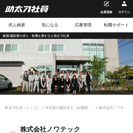
会員登録
ログイン
求人検索
気になる
応募管理
転職サポート
建築/建設業の求人・転職を
探すなら助太刀社員
助太刀社員（トップ）
埼玉県の建設求人・転職情報
株式会社ノワテッ
一覧
ク
株式会社ノワテック