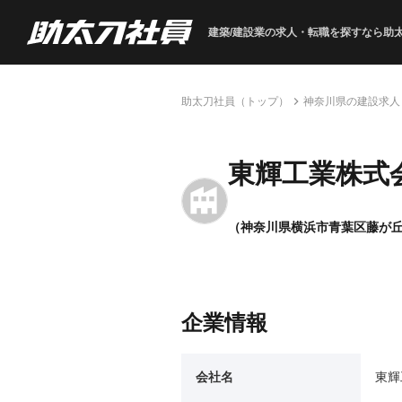
建築/建設業の求人・転職を
探すなら助
助太刀社員（トップ）
神奈川県の建設求人
東輝工業株式
（神奈川県横浜市青葉区藤が
企業情報
会社名
東輝