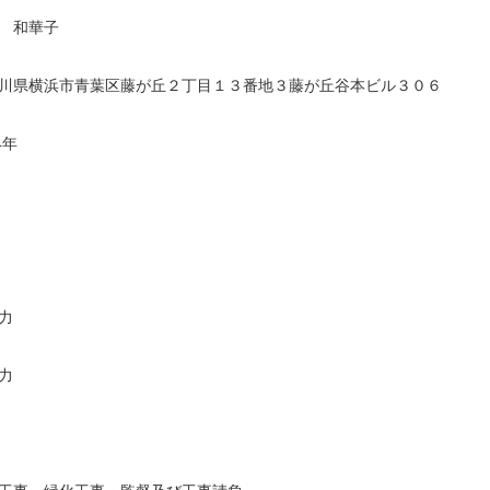
 和華子
川県横浜市青葉区藤が丘２丁目１３番地３藤が丘谷本ビル３０６
4年
力
力