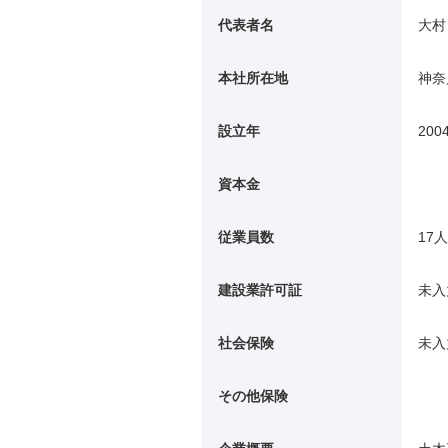
代表者名
大村
本社所在地
神奈
設立年
200
資本金
従業員数
17人
建設業許可証
未入
社会保険
未入
その他保険