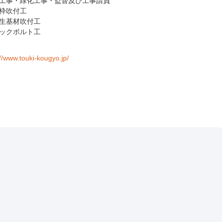
工事・緑化工事・監督及び工事請負
枠吹付工
生基材吹付工
ックボルト工
://www.touki-kougyo.jp/