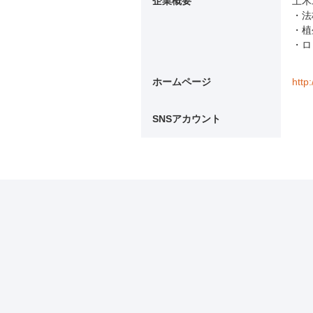
企業概要
土木
・法
・植
・ロ
ホームページ
http
SNSアカウント