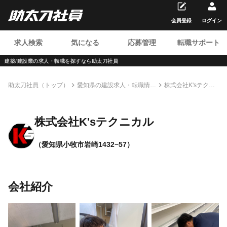
会員登録
ログイン
求人検索
気になる
応募管理
転職サポート
建築/建設業の求人・転職を
探すなら助太刀社員
助太刀社員（トップ）
愛知県の建設求人・転職情報
株式会社K'sテクニ
一覧
カル
株式会社K'sテクニカル
（愛知県小牧市岩崎1432−57）
会社紹介