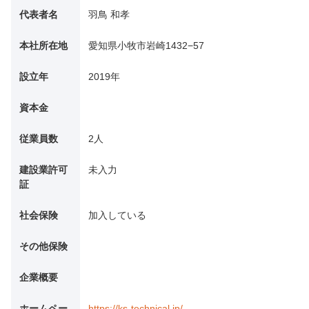
代表者名
羽鳥 和孝
本社所在地
愛知県小牧市岩崎1432−57
設立年
2019年
資本金
従業員数
2人
建設業許可
未入力
証
社会保険
加入している
その他保険
企業概要
ホームペー
https://ks-technical.jp/