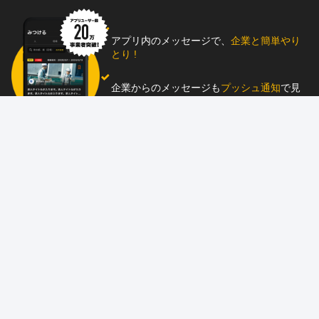
アプリ内のメッセージで、
企業と簡単やり
とり !
企業からのメッセージも
プッシュ通知
で見
逃し防止
助太刀アプリをダウンロード！
求人を掲載しませんか？
87職種
の中から幅広く人材を募集でき、
スカウ
ト送信
も可能！
アプリ
と
ウェブ
に同時掲載で、多くの人材にア