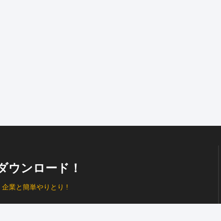
ダウンロード！
、
企業と簡単やりとり !
プッシュ通知
で見逃し防止