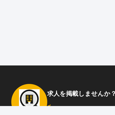
求人を掲載しませんか
87職種
の中から幅広く人材を募集でき
ウト送信
も可能！