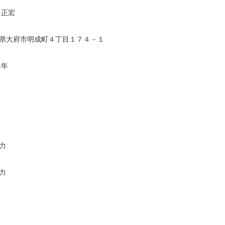
 正宏
県大府市明成町４丁目１７４－１
1年
力
力