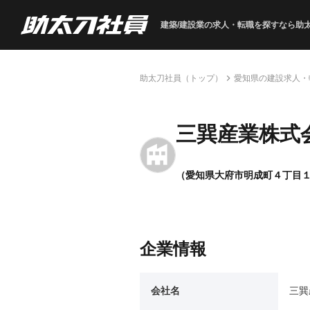
建築/建設業の求人・転職を
探すなら助
助太刀社員（トップ）
愛知県の建設求人・
三巽産業株式
（愛知県大府市明成町４丁目
企業情報
会社名
三巽