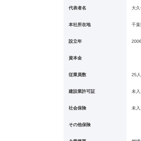
代表者名
大久
本社所在地
千葉
設立年
200
資本金
従業員数
25人
建設業許可証
未入
社会保険
未入
その他保険