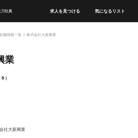
求人を見つける
気になるリスト
太刀社員
転職情報一覧
株式会社大新興業
興業
５８）
会社大新興業