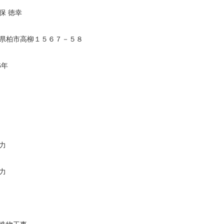
保 徳幸
県柏市高柳１５６７－５８
6年
力
力