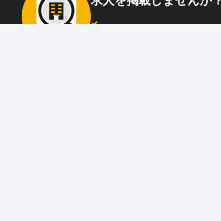
求人を掲載しませんか
87職種
の中から幅広く人材を募集でき
ウト送信
も可能！
アプリ
と
ウェブ
に同時掲載で、多くの
アピール！
詳しくはこちら