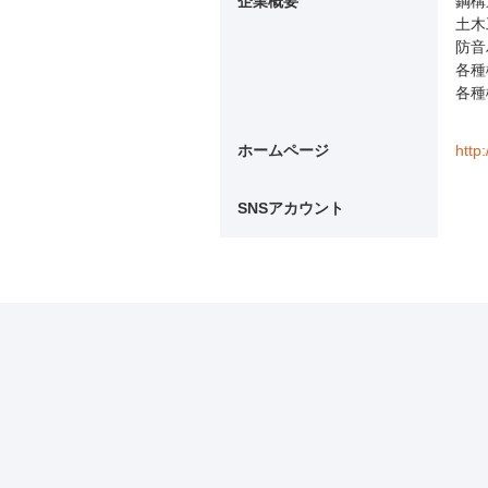
企業概要
鋼構
土木
防音
各種
各種
ホームページ
http
SNSアカウント