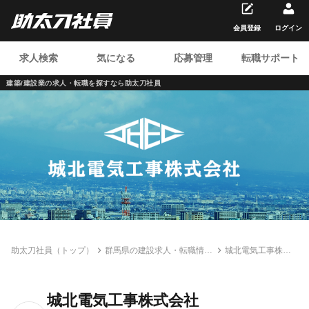
会員登録
ログイン
求人検索
気になる
応募管理
転職サポート
建築/建設業の求人・転職を
探すなら助太刀社員
助太刀社員（トップ）
群馬県の建設求人・転職情報
城北電気工事株式
一覧
会社
城北電気工事株式会社