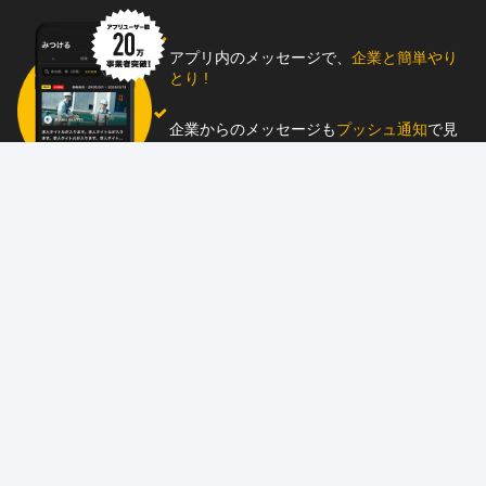
アプリ内のメッセージで、
企業と簡単やり
とり !
企業からのメッセージも
プッシュ通知
で見
逃し防止
助太刀アプリをダウンロード！
求人を掲載しませんか？
87職種
の中から幅広く人材を募集でき、
スカウ
ト送信
も可能！
アプリ
と
ウェブ
に同時掲載で、多くの人材にア