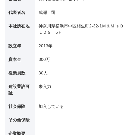
代表者名
成瀬 司
本社所在地
神奈川県横浜市中区相生町2-32-1Ｍ＆Ｍ’ｓＢ
ＬＤＧ 5Ｆ
設立年
2013年
資本金
300万
従業員数
30人
建設業許可
未入力
証
社会保険
加入している
その他保険
企業概要