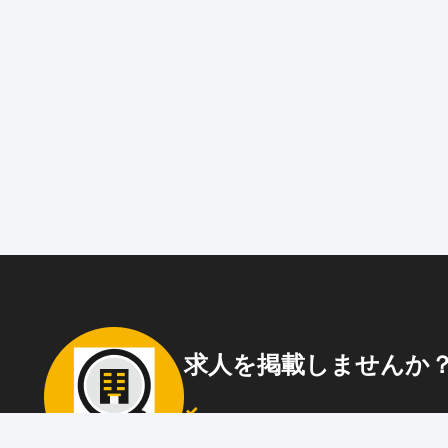
求人を掲載しませんか
87職種
の中から幅広く人材を募集でき
ウト送信
も可能！