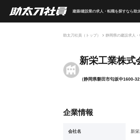
建築/建設業の求人・転職を
探すなら助
助太刀社員（トップ）
静岡県の建設求人・
新栄工業株式
（静岡県磐田市匂坂中1600-3
企業情報
会社名
新栄