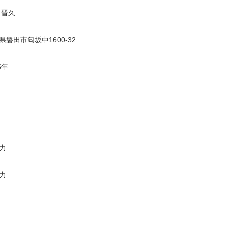
 晋久
県磐田市匂坂中1600-32
5年
力
力