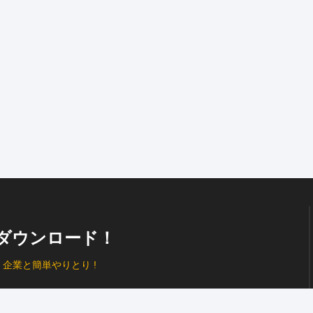
ダウンロード！
、
企業と簡単やりとり !
プッシュ通知
で見逃し防止