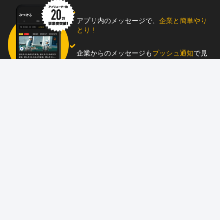
アプリ内のメッセージで、
企業と簡単やり
とり !
企業からのメッセージも
プッシュ通知
で見
逃し防止
助太刀アプリをダウンロード！
求人を掲載しませんか？
87職種
の中から幅広く人材を募集でき、
スカウ
ト送信
も可能！
アプリ
と
ウェブ
に同時掲載で、多くの人材にア
ピール！