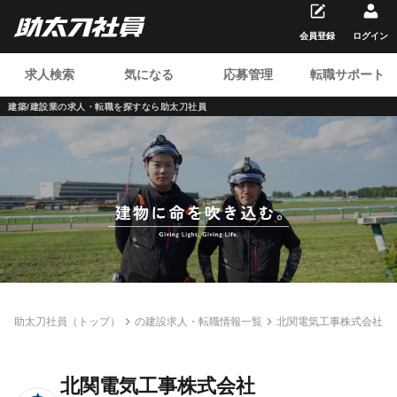
会員登録
ログイン
求人検索
気になる
応募管理
転職サポート
建築/建設業の求人・転職を
探すなら助太刀社員
助太刀社員（トップ）
の建設求人・転職情報一覧
北関電気工事株式会社
北関電気工事株式会社