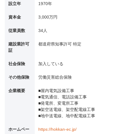
設立年
1970年
資本金
3,000万円
従業員数
34人
建設業許可
都道府県知事許可 特定
証
社会保険
加入している
その他保険
労働災害総合保険
企業概要
■屋内電気設備工事
■電気通信、電話設備工事
■発電所、変電所工事
■架空送電線、架空配電線工事
■地中送電線、地中配電線工事
ホームペー
https://hokkan-ec.jp/