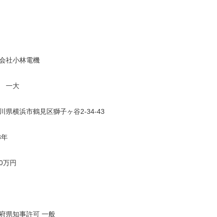
会社小林電機
 一大
川県横浜市鶴見区獅子ヶ谷2-34-43
3年
00万円
府県知事許可 一般