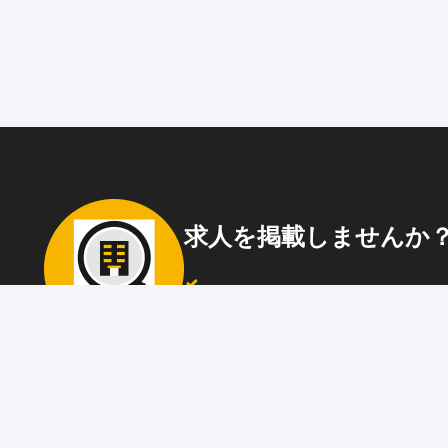
求人を掲載しませんか
87職種
の中から幅広く人材を募集でき
ウト送信
も可能！
アプリ
と
ウェブ
に同時掲載で、多くの
アピール！
詳しくはこちら