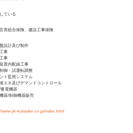
している
災害総合保険、建設工事保険
盤設計及び制作
工事
工事
装置内配線工事
制御・試運転調整
ント監視システム
省エネ及びデマンドコントロール
/蓄電機器
機器/制御機器販売
://www.yk-kobaden.co.jp/index.html