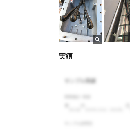
実績
サンプル実績
商業施設 / 新築
東京都
2024年1月頃（30日間）
サンプル説明文