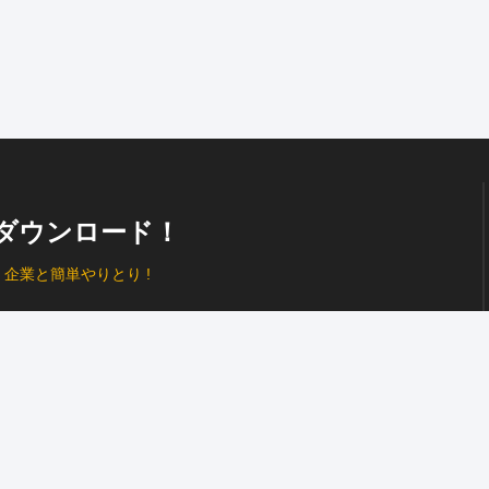
ダウンロード！
、
企業と簡単やりとり !
プッシュ通知
で見逃し防止