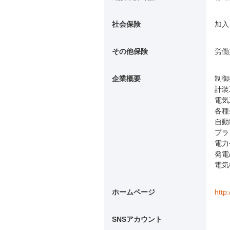
社会保険
加入
その他保険
労働
企業概要
制御
計装
電気
各種
自動
プラ
電力
発電
電気
ホームページ
http
SNSアカウント