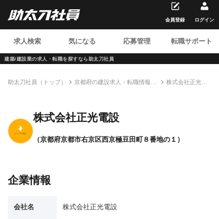
会員登録
ログイン
求人検索
気になる
応募管理
転職サポート
建築/建設業の求人・転職を
探すなら助太刀社員
助太刀社員（トップ）
京都府の建設求人・転職情報一
株式会社正光電
覧
設
株式会社正光電設
（京都府京都市右京区西京極豆田町８番地の１）
企業情報
会社名
株式会社正光電設