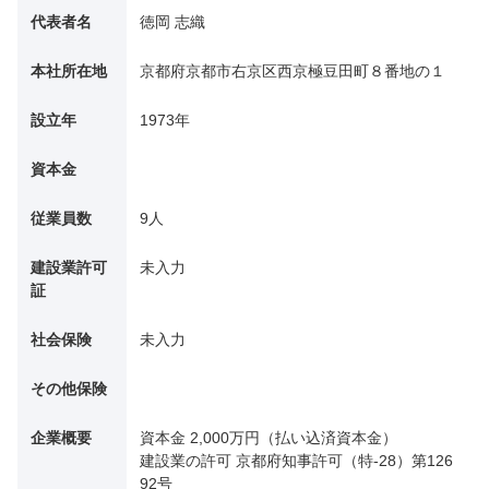
代表者名
徳岡 志織
本社所在地
京都府京都市右京区西京極豆田町８番地の１
設立年
1973年
資本金
従業員数
9人
建設業許可
未入力
証
社会保険
未入力
その他保険
企業概要
資本金 2,000万円（払い込済資本金）
建設業の許可 京都府知事許可（特-28）第126
92号