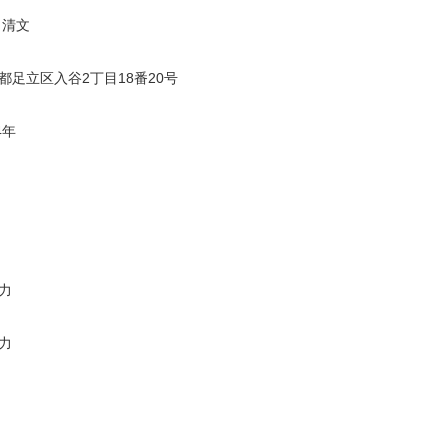
 清文
都足立区入谷2丁目18番20号
4年
力
力