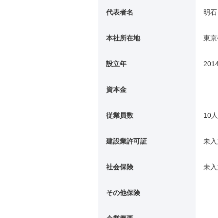
代表者名
明石
本社所在地
東京
設立年
201
資本金
従業員数
10人
建設業許可証
未入
社会保険
未入
その他保険