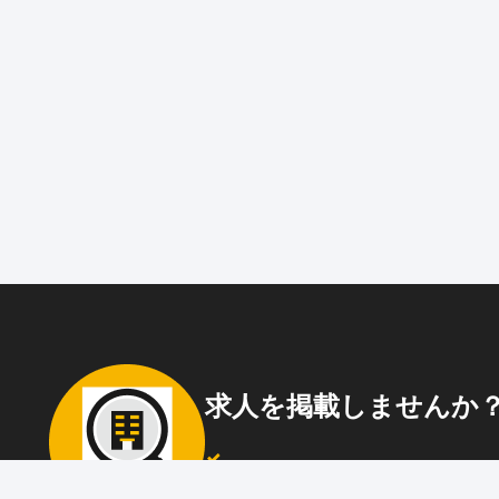
求人を掲載しませんか
87職種
の中から幅広く人材を募集でき
ウト送信
も可能！