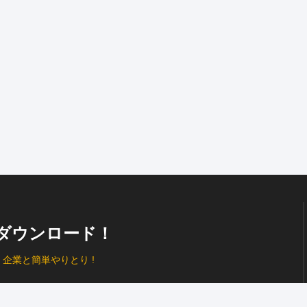
ダウンロード！
、
企業と簡単やりとり !
プッシュ通知
で見逃し防止