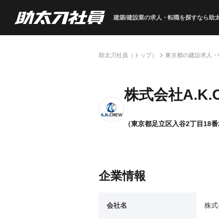
建築/建設業の求人・転職を
探すなら助
助太刀社員（トップ）
東京都の建設求人・
株式会社A.K.
（東京都足立区入谷2丁目18番
企業情報
会社名
株式