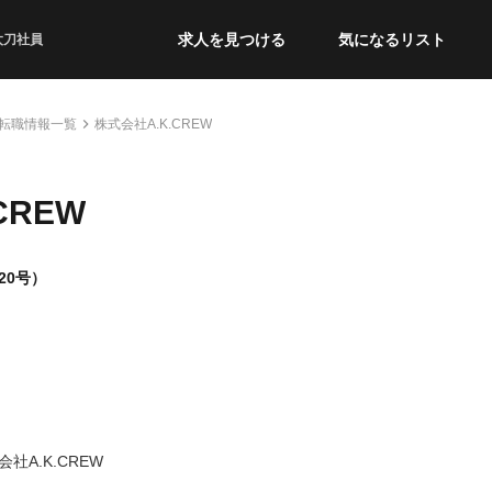
求人を見つける
気になるリスト
太刀社員
転職情報一覧
株式会社A.K.CREW
CREW
20号）
会社A.K.CREW