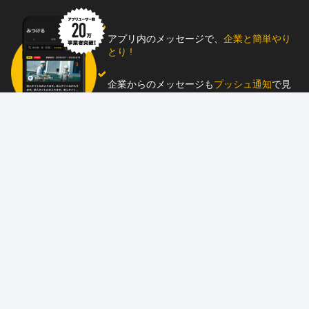
アプリ内のメッセージで、
企業と簡単やり
とり !
企業からのメッセージも
プッシュ通知
で見
逃し防止
助太刀アプリをダウンロード！
求人を掲載しませんか？
87職種
の中から幅広く人材を募集でき、
スカウ
ト送信
も可能！
アプリ
と
ウェブ
に同時掲載で、多くの人材にア