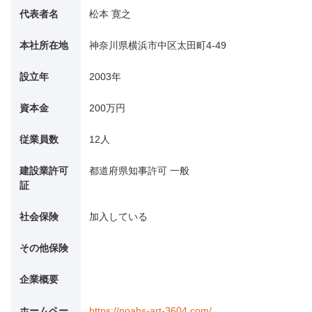
代表者名
松本 寛之
本社所在地
神奈川県横浜市中区太田町4-49
設立年
2003年
資本金
200万円
従業員数
12人
建設業許可
都道府県知事許可 一般
証
社会保険
加入している
その他保険
企業概要
ホームペー
https://noahs-art-3604.com/