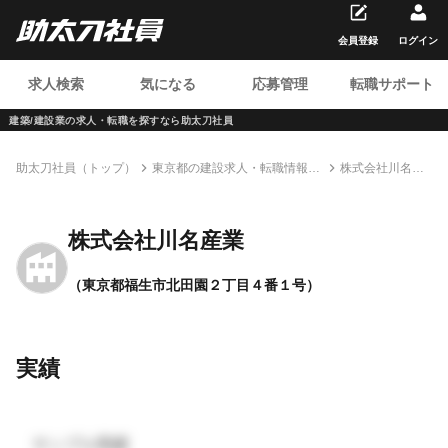
会員登録
ログイン
求人検索
気になる
応募管理
転職サポート
建築/建設業の求人・転職を
探すなら助太刀社員
助太刀社員（トップ）
東京都の建設求人・転職情報一
株式会社川名産
覧
業
株式会社川名産業
（東京都福生市北田園２丁目４番１号）
実績
サンプル実績