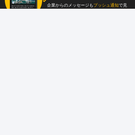
企業からのメッセージも
プッシュ通知
で見
逃し防止
助太刀アプリをダウンロード！
求人を掲載しませんか？
87職種
の中から幅広く人材を募集でき、
スカウ
ト送信
も可能！
アプリ
と
ウェブ
に同時掲載で、多くの人材にア
ピール！
詳しくはこちら