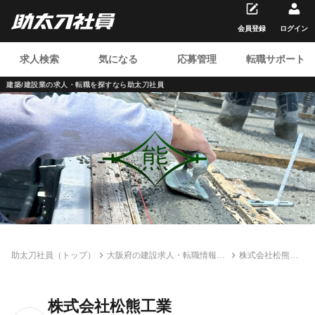
会員登録
ログイン
求人検索
気になる
応募管理
転職サポート
建築/建設業の求人・転職を
探すなら助太刀社員
助太刀社員（トップ）
大阪府の建設求人・転職情報一
株式会社松熊工
覧
業
株式会社松熊工業