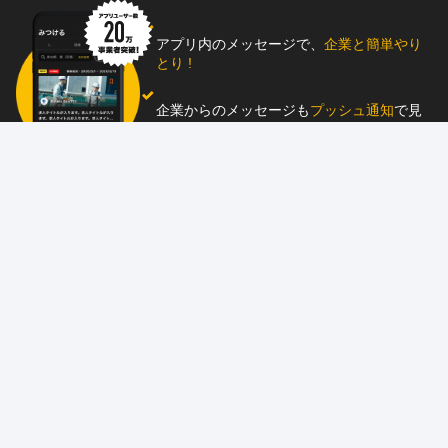
アプリ内のメッセージで、
企業と簡単やり
とり !
企業からのメッセージも
プッシュ通知
で見
逃し防止
助太刀アプリをダウンロード！
求人を掲載しませんか？
87職種
の中から幅広く人材を募集でき、
スカウ
ト送信
も可能！
アプリ
と
ウェブ
に同時掲載で、多くの人材にア
ピール！