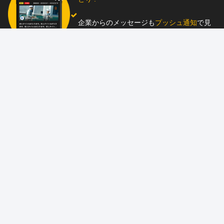
企業からのメッセージも
プッシュ通知
で見
逃し防止
助太刀アプリをダウンロード！
求人を掲載しませんか？
87職種
の中から幅広く人材を募集でき、
スカウ
ト送信
も可能！
アプリ
と
ウェブ
に同時掲載で、多くの人材にア
ピール！
詳しくはこちら