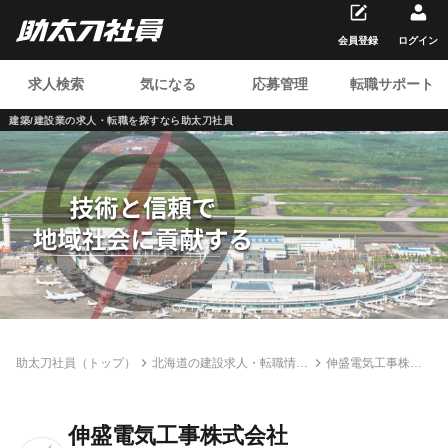
会員登録
ログイン
求人検索
気になる
応募管理
転職サポート
建築/建設業の求人・転職を
探すなら助太刀社員
助太刀社員（トップ）
北海道の建設求人・転職情報
伸盛電気工事株式
一覧
会社
伸盛電気工事株式会社