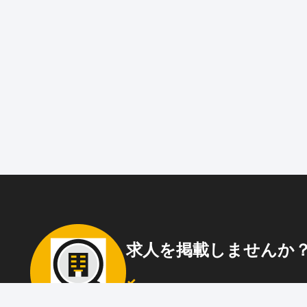
求人を掲載しませんか
87職種
の中から幅広く人材を募集でき
ウト送信
も可能！