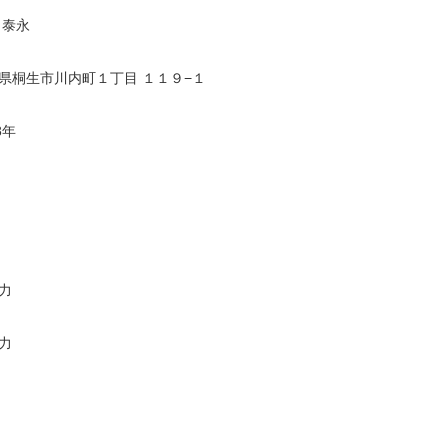
 泰永
県桐生市川内町１丁目 １１９−１
8年
力
力