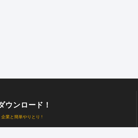
ダウンロード！
、
企業と簡単やりとり !
プッシュ通知
で見逃し防止