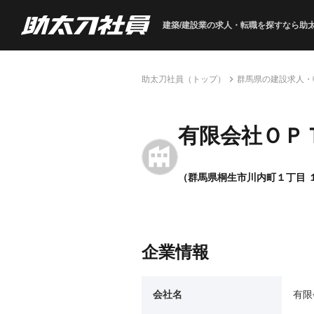
建築/建設業の求人・転職を
探すなら助
助太刀社員（トップ）
群馬県の建設求人・
有限会社ＯＰ
（群馬県桐生市川内町１丁目 
企業情報
会社名
有限