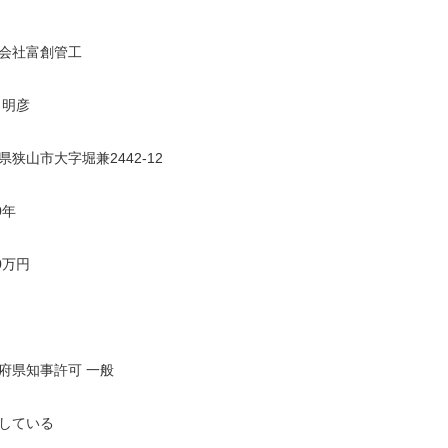
会社富創管工
 明彦
県狭山市大字堀兼2442-12
0年
0万円
府県知事許可 一般
している