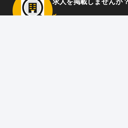
求人を掲載しませんか
87職種
の中から幅広く人材を募集でき
ウト送信
も可能！
アプリ
と
ウェブ
に同時掲載で、多くの
アピール！
詳しくはこちら