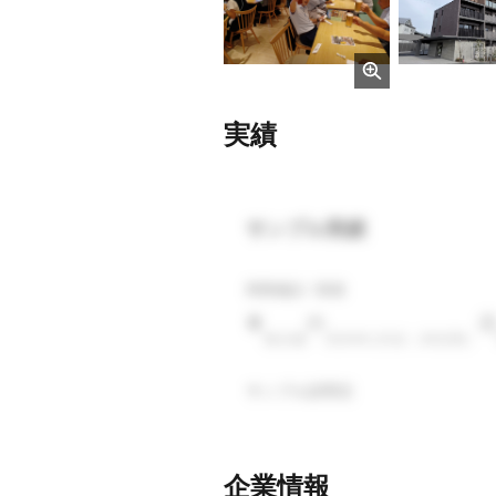
実績
サンプル実績
商業施設 / 新築
東京都
2024年1月頃（30日間）
サンプル説明文
企業情報