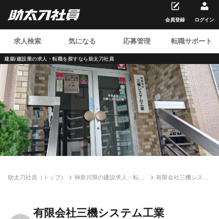
会員登録
ログイン
求人検索
気になる
応募管理
転職サポート
建築/建設業の求人・転職を
探すなら助太刀社員
助太刀社員（トップ）
神奈川県の建設求人・転職
有限会社三機システ
情報一覧
ム工業
有限会社三機システム工業