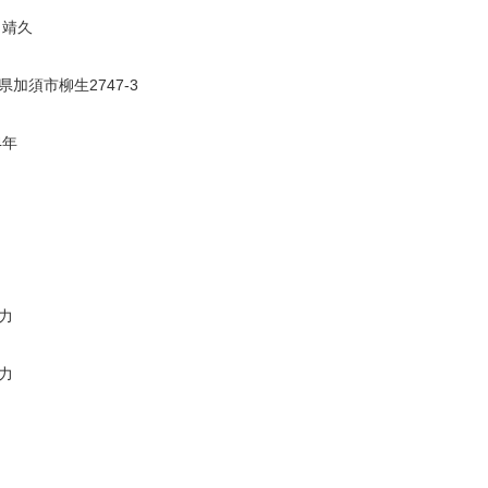
 靖久
県加須市柳生2747-3
4年
力
力