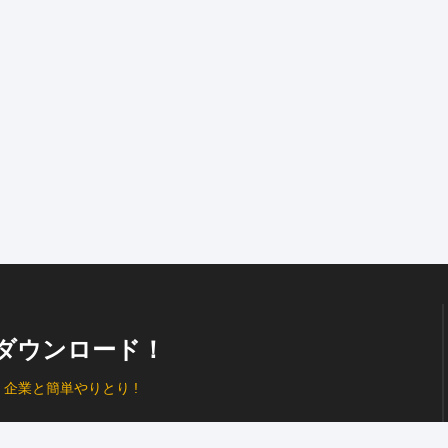
ダウンロード！
、
企業と簡単やりとり !
プッシュ通知
で見逃し防止