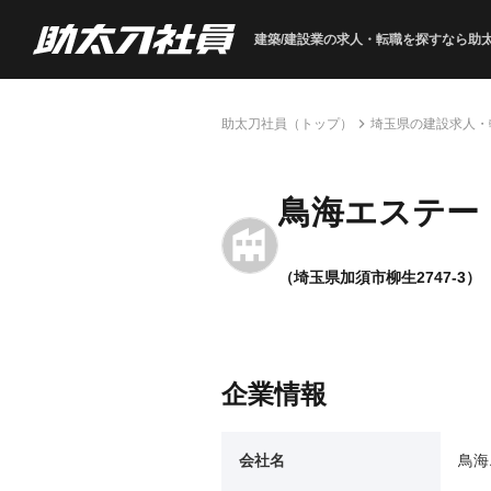
建築/建設業の求人・転職を
探すなら助
助太刀社員（トップ）
埼玉県の建設求人・
鳥海エステー
（埼玉県加須市柳生2747-3）
企業情報
会社名
鳥海