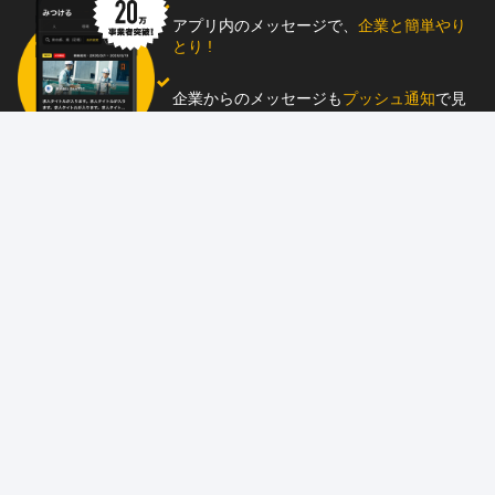
アプリ内のメッセージで、
企業と簡単やり
とり !
企業からのメッセージも
プッシュ通知
で見
逃し防止
助太刀アプリをダウンロード！
求人を掲載しませんか？
87職種
の中から幅広く人材を募集でき、
スカウ
ト送信
も可能！
アプリ
と
ウェブ
に同時掲載で、多くの人材にア
ピール！