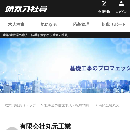
会員登録
ログイン
求人検索
気になる
応募管理
転職サポート
建築/建設業の求人・転職を
探すなら助太刀社員
助太刀社員（トップ）
北海道の建設求人・転職情報一
有限会社丸元工
覧
業
有限会社丸元工業