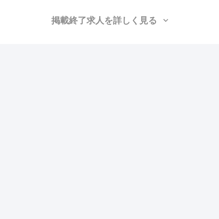
掲載終了求人を詳しく見る
株式会社山中設備
（千葉県四街道市）
設備/雑工、衛生(配管工)、衛生(水道)
月給：30万円〜45万円
勤務地：千葉
この求人の特徴
雇用形態
正社員
賃金
ボーナス・賞与あり
交通費支給
昇給あり