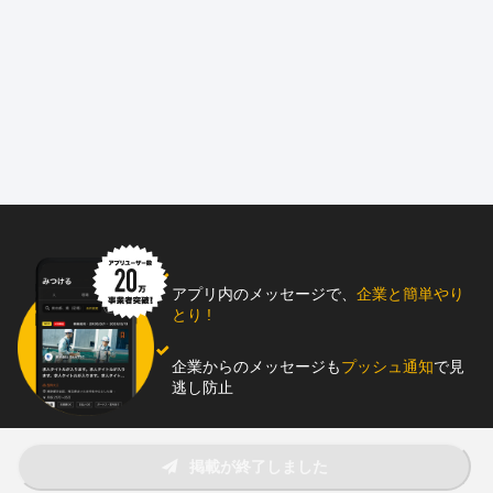
◎ 任せて伸ばす教育方針で成長を実感できる
◎設備未経験者も歓迎！マンツーマン指導で育成
◎ 年収700万円以上も可能！
＝＝＝＝＝＝＝＝＝＝＝＝＝＝＝＝＝＝＝＝＝＝＝＝
当社は、ビルや施設の配管設備工事を手掛ける専門企業です。
確かな技術力と実績をもとに、多様な建築プロジェクトに貢献し
ています。
■具体的な仕事内容
・給排水衛生工事（ビル・施設の給排水設備の配管施工・メンテ
ナンス）
・空調配管設備工事（冷暖房・換気システムの配管設置・保守）
アプリ内のメッセージで、
企業と簡単やり
・消火設備工事（スプリンクラー・消火栓設備の配管施工）
とり !
・配管の加工・施工（給水・お湯・冷水・蒸気等）
企業からのメッセージも
プッシュ通知
で見
■施工対象
逃し防止
オフィスビル・商業施設・病院・市役所・工場・再開発ビルなど
■一緒に働くメンバー
助太刀アプリをダウンロード！
国家資格である「配管技能士1級」を保有している先輩メンバーが
掲載が終了しました
6名在籍しています。みんな穏やかな性格で波風を立てるタイプで