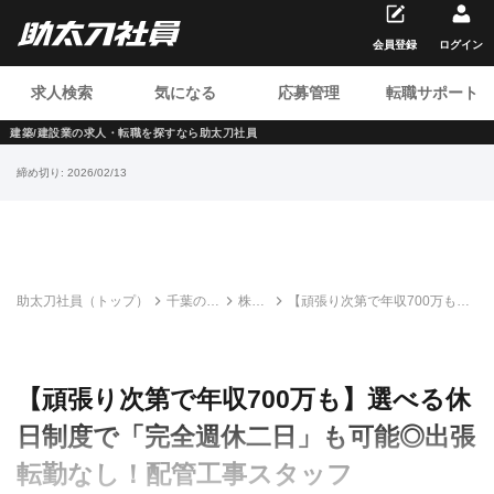
会員登録
ログイン
求人検索
気になる
応募管理
転職サポート
建築/建設業の求人・転職を
探すなら助太刀社員
締め切り:
2026/02/13
助太刀社員（トップ）
千葉の建
株式
【頑張り次第で年収700万も】
設求人・
会社
選べる休日制度で「完全週休二
転職情報
山中
日」も可能◎出張転勤なし！配
一覧
設備
管工事スタッフ
【頑張り次第で年収700万も】選べる休
日制度で「完全週休二日」も可能◎出張
転勤なし！配管工事スタッフ