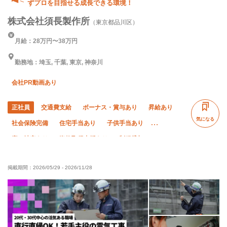
ずプロを目指せる成長できる環境！
株式会社須長製作所
（東京都品川区）
月給：28万円〜38万円
勤務地：埼玉, 千葉, 東京, 神奈川
会社PR動画あり
正社員
交通費支給
ボーナス・賞与あり
昇給あり
気になる
社会保険完備
住宅手当あり
子供手当あり
寮・社宅あり
資格取得支援あり
制服貸与
研修制度あり
禁煙・分煙
未経験OK
経験者優遇
掲載期間：
2026/05/29
-
2026/11/28
有資格者優遇
夏季休暇
年末年始休暇
直帰・直行OK
残業月10時間以下
残業ゼロ
完全週休二日制
土日休み
転勤なし