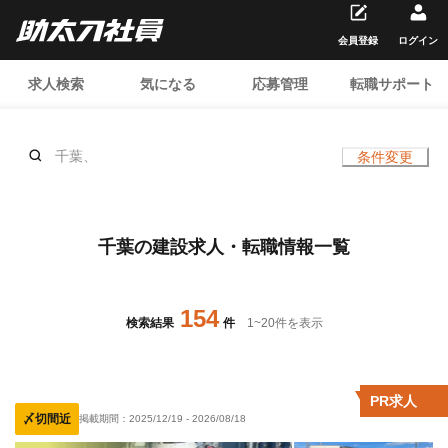
会員登録
ログイン
求人検索
気になる
応募管理
転職サポート
千葉、
条件変更
千葉の建設求人・転職情報一覧
154
検索結果
件
1
~
20
件を表示
PR求人
〆切間近
掲載期間：
2025/12/19
-
2026/08/18