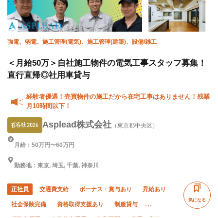
強電、弱電、施工管理(電気)、施工管理(建築)、設備/雑工
＜月給50万＞自社施工物件の電気工事スタッフ募集！
直行直帰◎社用車貸与
経験者優遇！売買物件の施工だから在宅工事はありません！残業
月10時間以下！
Asplead株式会社
（東京都中央区）
月給：50万円〜60万円
勤務地：東京, 埼玉, 千葉, 神奈川
正社員
交通費支給
ボーナス・賞与あり
昇給あり
気になる
社会保険完備
資格取得支援あり
制服貸与