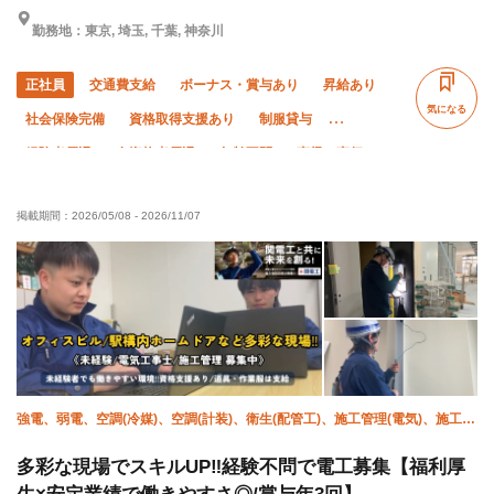
勤務地：東京, 埼玉, 千葉, 神奈川
正社員
交通費支給
ボーナス・賞与あり
昇給あり
気になる
社会保険完備
資格取得支援あり
制服貸与
経験者優遇
有資格者優遇
年齢不問
直帰・直行OK
夏季休暇
残業月10時間以下
残業ゼロ
年末年始休暇
掲載期間：
2026/05/08
-
2026/11/07
車・バイク通勤OK
強電、弱電、空調(冷媒)、空調(計装)、衛生(配管工)、施工管理(電気)、施工管
理(管工事)
多彩な現場でスキルUP‼︎経験不問で電工募集【福利厚