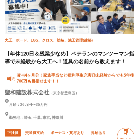
大工、ボード、LGS、クロス、塗装、施工管理(建築)
【年休120日＆残業少なめ】ベテランのマンツーマン指
導で未経験から大工へ！道具の名前から教えます！
賞与4ヶ月分！家族手当など福利厚生充実◎未経験からでも5年後
700万も目指せます！！
聖和建設株式会社
（東京都豊島区）
月給：26万円〜35万円
勤務地：埼玉, 千葉, 東京, 神奈川
正社員
交通費支給
ボーナス・賞与あり
昇給あり