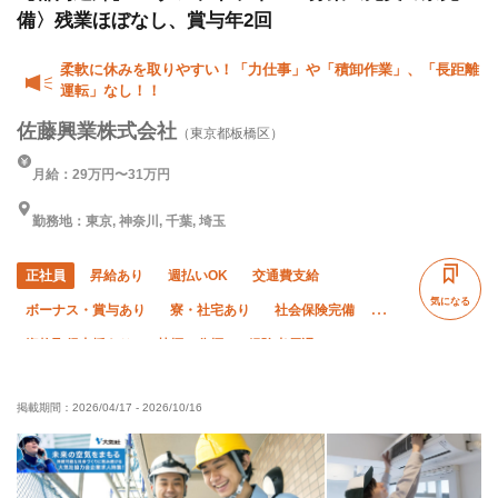
備〉残業ほぼなし、賞与年2回
柔軟に休みを取りやすい！「力仕事」や「積卸作業」、「長距離
運転」なし！！
佐藤興業株式会社
（東京都板橋区）
月給：29万円〜31万円
勤務地：東京, 神奈川, 千葉, 埼玉
正社員
昇給あり
週払いOK
交通費支給
気になる
ボーナス・賞与あり
寮・社宅あり
社会保険完備
資格取得支援あり
禁煙・分煙
経験者優遇
50代以上活躍中
有資格者優遇
車・バイク通勤OK
掲載期間：
2026/04/17
-
2026/10/16
夏季休暇
年末年始休暇
残業ゼロ
残業月10時間以下