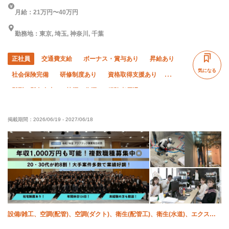
月給：21万円〜40万円
勤務地：東京, 埼玉, 神奈川, 千葉
正社員
交通費支給
ボーナス・賞与あり
昇給あり
気になる
社会保険完備
研修制度あり
資格取得支援あり
髪型・髪色自由
禁煙・分煙
経験者優遇
有資格者優遇
直帰・直行OK
土日休み
転勤なし
掲載期間：
2026/06/19
-
2027/06/18
残業月20時間以下
設備/雑工、空調(配管)、空調(ダクト)、衛生(配管工)、衛生(水道)、エクステ
リア・外構、施工管理(電気)、施工管理(土木)、施工管理(建築)、施工管理(管