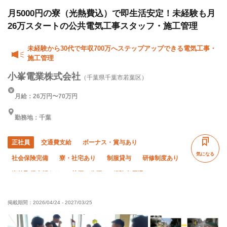
月5000円の寮（光熱費込）で即生活安定！未経験も月
26万スタートの公共電気工事スタッフ・施工管理
未経験から30代で年収700万へステップアップできる電気工事・
施工管理
小峯電業株式会社
（千葉県千葉市若葉区）
月給：26万円〜70万円
勤務地：千葉
正社員
交通費支給
ボーナス・賞与あり
気になる
社会保険完備
寮・社宅あり
制服貸与
研修制度あり
資格取得支援あり
禁煙・分煙
経験者優遇
有資格者優遇
50代以上活躍中
女性活躍中
掲載期間：
2026/04/24
-
2027/03/25
直帰・直行OK
転勤なし