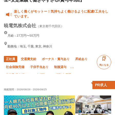
生×安定業績で働きやすさ◎/賞与年3回】
楽しく働くがモットー！気持ちよく働けるように配慮/工夫をし
ています。
暁電気株式会社
（東京都千代田区）
月給：27万円〜50万円
勤務地：埼玉, 千葉, 東京, 神奈川
正社員
交通費支給
ボーナス・賞与あり
昇給あり
気になる
社会保険完備
子供手当あり
制服貸与
資格取得支援あり
未経験OK
経験者優遇
有資格者優遇
50代以上活躍中
60代以上活躍中
PR求人
掲載期間：
2026/06/26
-
2026/09/25
年末年始休暇
直帰・直行OK
土日休み
転勤なし