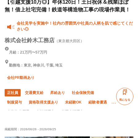
【引越支援10万◎】年休120日！土日祝休＆残業ほぼ
無！借上社宅完備！鉄道等構造物工事の現場作業員！
会社見学を実施中！社内の雰囲気や社員の人柄を肌で感じてくだ
さい◎
株式会社鈴木工務店
（東京都大田区）
月給：21万円〜57万円
勤務地：東京, 神奈川, 千葉, 埼玉
会社PR動画あり
正社員
交通費支給
昇給あり
社会保険完備
気になる
制服貸与
資格取得支援あり
未経験OK
経験者優遇
有資格者優遇
女性活躍中
外国人活躍中
残業月10時間以下
残業ゼロ
夜勤あり
直帰・直行OK
掲載期間：
2026/06/26
-
2026/09/25
土日休み
夏季休暇
年末年始休暇
転勤なし