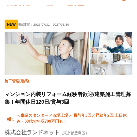
資格取得支援あり
未経験OK
経験者優遇
有資格者優遇
外国人活躍中
夏季休暇
年末年始休暇
NEW
掲載期間：
2026/07/31
-
2027/03/30
車・バイク通勤OK
転勤なし
施工管理(建築)
マンション内装リフォーム経験者歓迎/建築施工管理募
集！年間休日120日/賞与3回
＜東証スタンダード市場上場＞ 賞与年3回と昇給年2回/土日休
み・30代で年収700万円も！
株式会社ランドネット
（東京都豊島区）