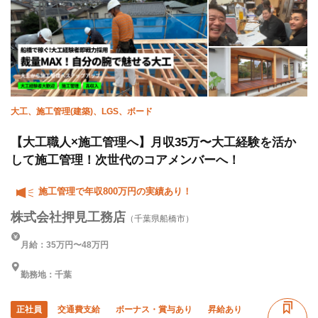
大工、施工管理(建築)、LGS、ボード
【大工職人×施工管理へ】月収35万〜大工経験を活か
して施工管理！次世代のコアメンバーへ！
施工管理で年収800万円の実績あり！
株式会社押見工務店
（千葉県船橋市）
月給：35万円〜48万円
勤務地：千葉
正社員
交通費支給
ボーナス・賞与あり
昇給あり