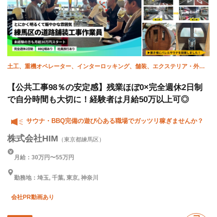
土工、重機オペレーター、インターロッキング、舗装、エクステリア・外
構、施工管理(土木)、未経験
【公共工事98％の安定感】残業ほぼ0×完全週休2日制
で自分時間も大切に！経験者は月給50万以上可◎
サウナ・BBQ完備の遊び心ある職場でガッツリ稼ぎませんか？
株式会社HIM
（東京都練馬区）
月給：30万円〜55万円
勤務地：埼玉, 千葉, 東京, 神奈川
会社PR動画あり