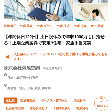
設備/雑工、空調(配管)、空調(ダクト)、空調(保温)、空調(冷媒)、衛生(配管
工)、溶接・鍛冶工、施工管理(管工事)、躯体/鳶 (足場)、鳶 (重量)
【年間休日122日】土日祝休みで年収1000万も目指せ
る！上場企業案件で安定//住宅・家族手当充実
入社後のジョブチェンジOK！1社で長く働ける環境が整っており
ます。
株式会社菊池空調
（埼玉県草加市）
月給：25万円〜38万円
勤務地：埼玉, 千葉, 東京, 神奈川
正社員
交通費支給
ボーナス・賞与あり
昇給あり
気になる
社会保険完備
住宅手当あり
子供手当あり
制服貸与