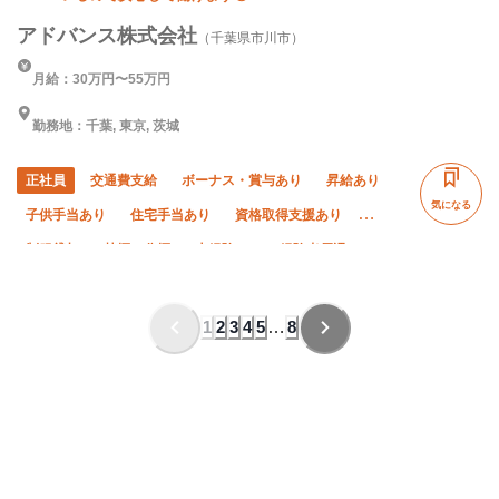
アドバンス株式会社
（千葉県市川市）
月給：30万円〜55万円
勤務地：千葉, 東京, 茨城
正社員
交通費支給
ボーナス・賞与あり
昇給あり
気になる
子供手当あり
住宅手当あり
資格取得支援あり
制服貸与
禁煙・分煙
未経験OK
経験者優遇
有資格者優遇
残業月20時間以下
直帰・直行OK
土日休み
完全週休二日制
夏季休暇
年末年始休暇
1
2
3
4
5
…
8
転勤なし