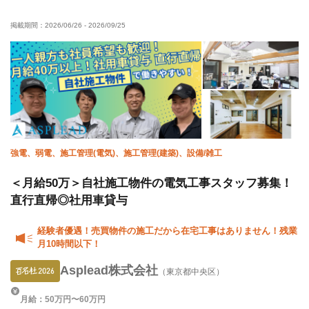
資格取得支援あり
髪型・髪色自由
禁煙・分煙
掲載期間：
2026/06/26
-
2026/09/25
未経験OK
経験者優遇
有資格者優遇
年齢不問
残業月10時間以下
直帰・直行OK
土日休み
完全週休二日制
夏季休暇
年末年始休暇
車・バイク通勤OK
転勤なし
強電、弱電、施工管理(電気)、施工管理(建築)、設備/雑工
＜月給50万＞自社施工物件の電気工事スタッフ募集！
直行直帰◎社用車貸与
経験者優遇！売買物件の施工だから在宅工事はありません！残業
月10時間以下！
Asplead株式会社
（東京都中央区）
月給：50万円〜60万円