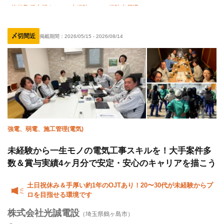
資格取得支援あり
未経験OK
経験者優遇
有資格者優遇
夏季休暇
年末年始休暇
〆切間近
掲載期間：
2026/05/15
-
2026/08/14
完全週休二日制
土日休み
車・バイク通勤OK
転勤なし
強電、弱電、施工管理(電気)
未経験から一生モノの電気工事スキルを！大手案件多
数＆賞与実績4ヶ月分で安定・安心のキャリアを描こう
土日祝休み＆手厚い約1年のOJTあり！20〜30代が未経験からプ
ロを目指せる環境です
株式会社光誠電設
（埼玉県鶴ヶ島市）