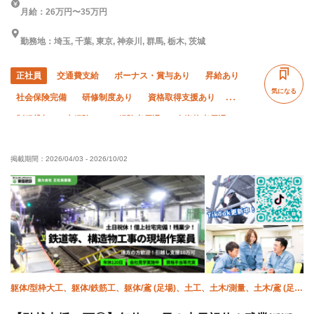
月給：26万円〜35万円
勤務地：埼玉, 千葉, 東京, 神奈川, 群馬, 栃木, 茨城
正社員
交通費支給
ボーナス・賞与あり
昇給あり
気になる
社会保険完備
研修制度あり
資格取得支援あり
制服貸与
未経験OK
経験者優遇
有資格者優遇
年齢不問
直帰・直行OK
土日休み
夏季休暇
掲載期間：
2026/04/03
-
2026/10/02
年末年始休暇
車・バイク通勤OK
転勤なし
残業月20時間以下
躯体/型枠大工、躯体/鉄筋工、躯体/鳶 (足場)、土工、土木/測量、土木/鳶 (足
場)、土木/鳶 (鉄骨)、土木/型枠大工、土木/鉄筋工、施工管理(土木)