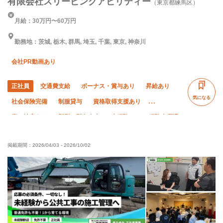
有限会社スリーピングアビリティー
（東京都練馬区）
月給：30万円〜60万円
勤務地：茨城, 栃木, 群馬, 埼玉, 千葉, 東京, 神奈川
会社PR動画あり
正社員
交通費支給
ボーナス・賞与あり
昇給あり
気になる
社会保険完備
制服貸与
資格取得支援あり
寮・社宅あり
髪型・髪色自由
未経験OK
経験者優遇
有資格者優遇
夏季休暇
年末年始休暇
土日休み
掲載期間：
2026/04/03
-
2026/10/02
車・バイク通勤OK
残業ゼロ
残業月10時間以下