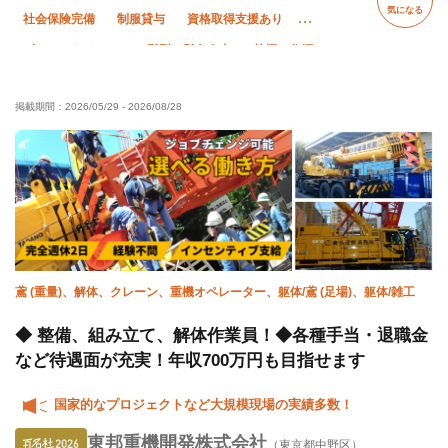
気になる
社会保険完備
制服貸与
資格取得支援あり
ピアス・ネイルOK
髪型・髪色自由
禁煙・分煙
経験者優遇
有資格者優遇
夜勤あり
直帰・直行OK
掲載期間：
2026/05/29
-
2026/08/28
年末年始休暇
車・バイク通勤OK
転勤なし
鳶 (重量)、解体、クレーン、重機オペレーター、躯体/鳶 (足場)、躯体/雑工
◆ 整備、組み立て、解体作業員！◆各種手当・退職金
など待遇面が充実！年収700万円も目指せます
国家的なプロジェクトなど大規模現場の実績多数！
東邦重機開発株式会社
（東京都中野区）