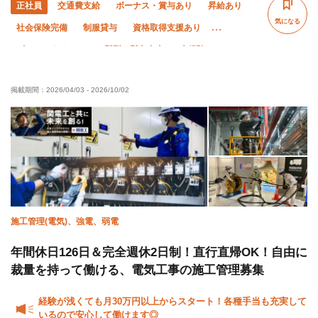
正社員
交通費支給
ボーナス・賞与あり
昇給あり
気になる
社会保険完備
制服貸与
資格取得支援あり
ピアス・ネイルOK
髪型・髪色自由
未経験OK
経験者優遇
有資格者優遇
50代以上活躍中
掲載期間：
2026/04/03
-
2026/10/02
残業月10時間以下
夜勤あり
夏季休暇
完全週休二日制
土日休み
年末年始休暇
車・バイク通勤OK
転勤なし
施工管理(電気)、強電、弱電
年間休日126日＆完全週休2日制！直行直帰OK！自由に
裁量を持って働ける、電気工事の施工管理募集
経験が浅くても月30万円以上からスタート！各種手当も充実して
いるので安心して働けます◎