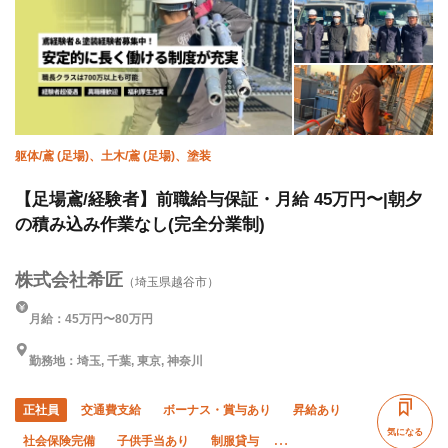
躯体/鳶 (足場)、土木/鳶 (足場)、塗装
【足場鳶/経験者】前職給与保証・月給 45万円〜|朝夕
の積み込み作業なし(完全分業制)
株式会社希匠
（埼玉県越谷市）
月給：45万円〜80万円
勤務地：埼玉, 千葉, 東京, 神奈川
正社員
交通費支給
ボーナス・賞与あり
昇給あり
気になる
社会保険完備
子供手当あり
制服貸与