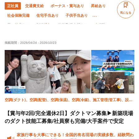
正社員
交通費支給
ボーナス・賞与あり
昇給あり
気になる
社会保険完備
住宅手当あり
子供手当あり
寮・社宅あり
制服貸与
資格取得支援あり
未経験OK
経験者優遇
有資格者優遇
外国人活躍中
夏季休暇
掲載期間：
2026/04/24
-
2026/10/23
年末年始休暇
土日休み
車・バイク通勤OK
残業ゼロ
空調(ダクト)、空調(配管)、空調(保温)、空調(冷媒)、施工管理(管工事)、設備/
雑工
【賞与年2回/完全週休2日】ダクトマン募集▶新築現場
のダクト技能工募集/社員寮も完備/大手案件で安定
家族行事を大事にできる！全国的有名現場の実績多数、経験問わ