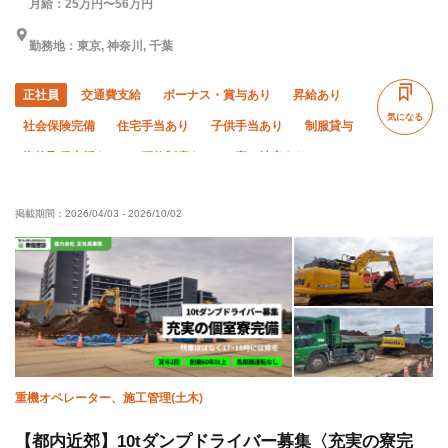
月給：25万円〜56万円
勤務地：東京, 神奈川, 千葉
正社員
交通費支給
ボーナス・賞与あり
昇給あり
気になる
社会保険完備
住宅手当あり
子供手当あり
制服貸与
資格取得支援あり
研修制度あり
寮・社宅あり
未経験OK
経験者優遇
有資格者優遇
夏季休暇
掲載期間：
2026/04/03
-
2026/10/02
直帰・直行OK
年末年始休暇
土日休み
転勤なし
完全週休二日制
重機オペレーター、施工管理(土木)
【都内近郊】10tダンプドライバー募集〈充実の寮完