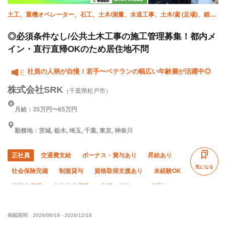
土工、重機オペレーター、石工、土木/測量、水道工事、土木/鳶 (足場)、鍛治
鳶、土木/型枠大工、土木/鉄筋工、施工管理(土木)
◎必須条件なし/公共土木工事の施工管理募集！都内メ
イン・直行直帰OKのため居住地不問
社員の人柄が自慢！若手〜ベテランの幅広い年齢層が活躍中◎
株式会社SRK
（千葉県松戸市）
月給：35万円〜65万円
勤務地：茨城, 栃木, 埼玉, 千葉, 東京, 神奈川
正社員
交通費支給
ボーナス・賞与あり
昇給あり
気になる
社会保険完備
制服貸与
資格取得支援あり
未経験OK
経験者優遇
有資格者優遇
直帰・直行OK
夜勤あり
夏季休暇
年末年始休暇
車・バイク通勤OK
転勤なし
掲載期間：
2026/06/19
-
2026/12/18
土日休み