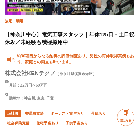
強電、弱電
【神奈川中心】電気工事スタッフ｜年休125日・土日祝
休み／未経験も積極採用中
約30項目からなる納得の評価制度あり。男性の育休取得実績もあ
り、家庭との両立も叶います。
株式会社KENテクノ
（神奈川県横浜市緑区）
月給：22万円〜60万円
勤務地：神奈川, 東京, 千葉
正社員
交通費支給
ボーナス・賞与あり
昇給あり
気になる
社会保険完備
住宅手当あり
子供手当あり
寮・社宅あり
制服貸与
研修制度あり