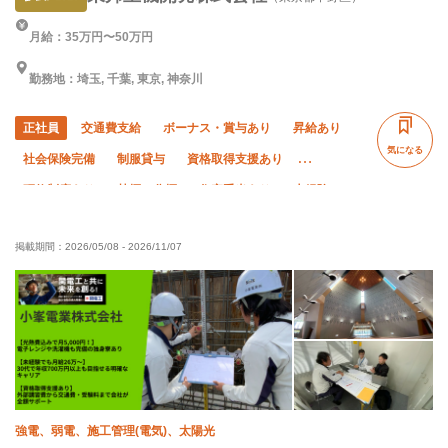
月給：35万円〜50万円
勤務地：埼玉, 千葉, 東京, 神奈川
正社員
交通費支給
ボーナス・賞与あり
昇給あり
気になる
社会保険完備
制服貸与
資格取得支援あり
研修制度あり
禁煙・分煙
住宅手当あり
未経験OK
経験者優遇
有資格者優遇
50代以上活躍中
掲載期間：
2026/05/08
-
2026/11/07
60代以上活躍中
夏季休暇
年末年始休暇
転勤なし
強電、弱電、施工管理(電気)、太陽光