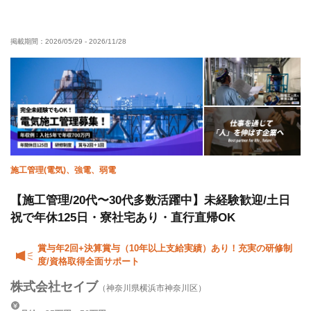
経験者優遇
有資格者優遇
年齢不問
直帰・直行OK
夏季休暇
残業月10時間以下
残業ゼロ
年末年始休暇
掲載期間：
2026/05/29
-
2026/11/28
車・バイク通勤OK
施工管理(電気)、強電、弱電
【施工管理/20代〜30代多数活躍中】未経験歓迎/土日
祝で年休125日・寮社宅あり・直行直帰OK
賞与年2回+決算賞与（10年以上支給実績）あり！充実の研修制
度/資格取得全面サポート
株式会社セイブ
（神奈川県横浜市神奈川区）