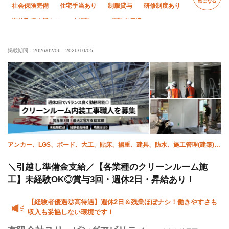
気になる
社会保険完備
住宅手当あり
制服貸与
研修制度あり
資格取得支援あり
未経験OK
経験者優遇
有資格者優遇
残業月10時間以下
直帰・直行OK
掲載期間：
2026/02/06
-
2026/10/05
完全週休二日制
夏季休暇
年末年始休暇
転勤なし
アンカー、LGS、ボード、大工、貼床、揚重、建具、防水、施工管理(建築)、
ALC
＼引越し準備金支給／【各業種のクリーンルーム施
工】未経験OK◎賞与3回・週休2日・昇給あり！
【経験者優遇◎高待遇】週休2日＆残業ほぼナシ！働きやすさも
収入も妥協しない環境です！