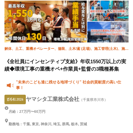
解体、土工、重機オペレーター、舗装、土木/鳶 (足場)、施工管理(土木)、施工
管理(建築)
《全社員にインセンティブ支給》年収1550万以上の実
績◆環境工事の重機オペ+作業員+監督の3職種募集
"未来のこども達に残せる地球づくり" 社会的貢献度の高い仕
事！
ヤマシタ工業株式会社
（千葉県市川市）
月給：27万円〜60万円
勤務地：千葉, 東京, 神奈川, 埼玉, 群馬, 栃木, 茨城