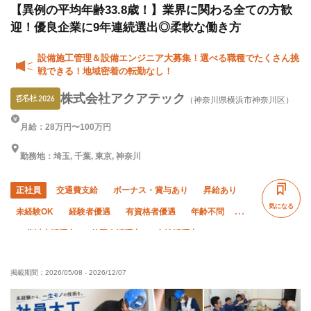
工事)
【異例の平均年齢33.8歳！】業界に関わる全ての方歓
迎！優良企業に9年連続選出◎柔軟な働き方
設備施工管理＆設備エンジニア大募集！選べる職種でたくさん挑
戦できる！地域密着の転勤なし！
株式会社アクアテック
（神奈川県横浜市神奈川区）
月給：28万円〜100万円
勤務地：埼玉, 千葉, 東京, 神奈川
正社員
交通費支給
ボーナス・賞与あり
昇給あり
気になる
未経験OK
経験者優遇
有資格者優遇
年齢不問
50代以上活躍中
外国人活躍中
女性活躍中
直帰・直行OK
土日休み
年末年始休暇
転勤なし
掲載期間：
2026/05/08
-
2026/12/07
社会保険完備
制服貸与
資格取得支援あり
寮・社宅あり
研修制度あり
髪型・髪色自由