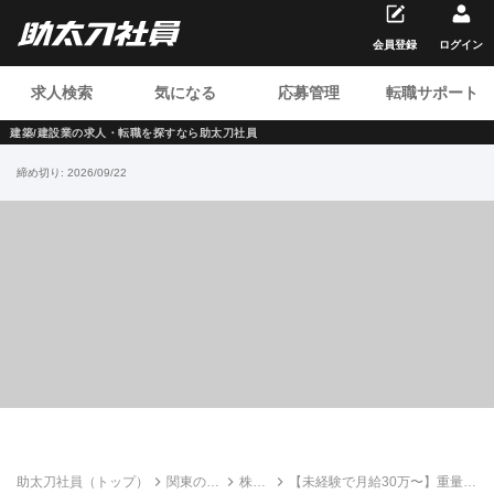
会員登録
ログイン
求人検索
気になる
応募管理
転職サポート
建築/建設業の求人・転職を
探すなら助太刀社員
締め切り:
2026/09/22
助太刀社員（トップ）
関東の建
株式
【未経験で月給30万〜】重量