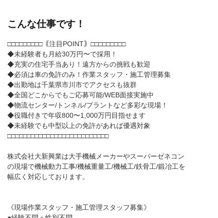
こんな仕事です！
□□□□□□□□□｟注目POINT｠□□□□□□□□□
◆未経験者も月給30万円〜で採用！
◆充実の住宅手当あり！遠方からの挑戦も歓迎
◆必須は車の免許のみ！作業スタッフ・施工管理募集
◆出勤地は千葉県市川市でアクセスも抜群
◆全国どこからでもご応募可能/WEB面接実施中
◆物流センター/トンネル/プラントなど多彩な現場！
◆役職付きで年収800〜1,000万円目指せます
◆未経験でも中型以上の免許があれば優遇対象
□□□□□□□□□□□□□□□□□□□□□□□□□□
株式会社大新興業は大手機械メーカーやスーパーゼネコン
の現場で機械動力工事/機械重量工/機械工/鉄骨工/鍛冶工を
幅広く対応しております。
《現場作業スタッフ・施工管理スタッフ募集》
●経験不問＋性別不問