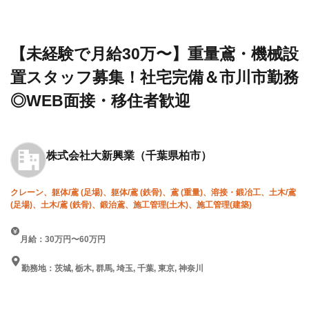
設求人・
会社
鳶・機械設置スタッフ募集！社
転職情報
大新
宅完備＆市川市勤務◎WEB面
一覧
興業
接・移住者歓迎
【未経験で月給30万〜】重量鳶・機械設
置スタッフ募集！社宅完備＆市川市勤務
◎WEB面接・移住者歓迎
株式会社大新興業
（千葉県柏市）
クレーン、躯体/鳶 (足場)、躯体/鳶 (鉄骨)、鳶 (重量)、溶接・鍛冶工、土木/鳶
(足場)、土木/鳶 (鉄骨)、鍛治鳶、施工管理(土木)、施工管理(建築)
月給：30万円〜60万円
勤務地：茨城, 栃木, 群馬, 埼玉, 千葉, 東京, 神奈川