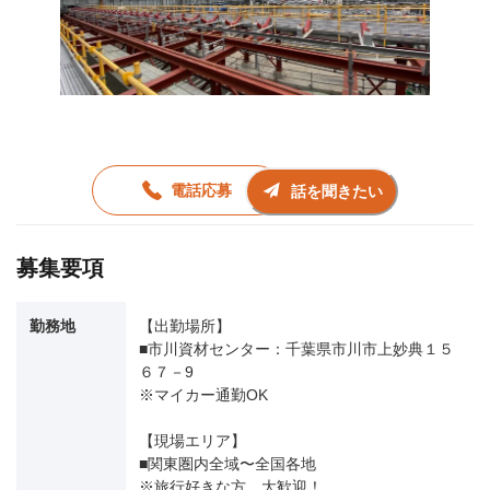
電話応募
話を聞きたい
募集要項
勤務地
【出勤場所】
■市川資材センター：千葉県市川市上妙典１５
６７－9
※マイカー通勤OK
【現場エリア】
■関東圏内全域〜全国各地
※旅行好きな方、大歓迎！