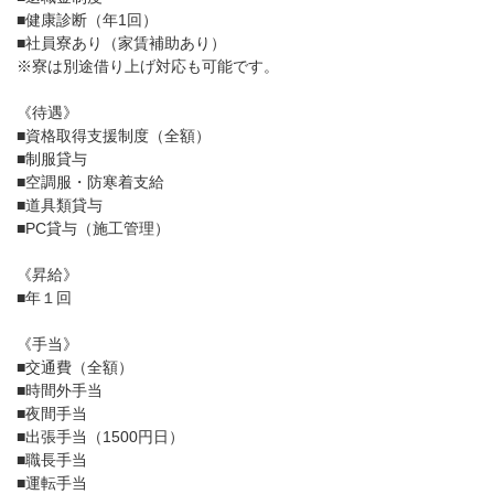
■健康診断（年1回）
■社員寮あり（家賃補助あり）
※寮は別途借り上げ対応も可能です。
《待遇》
■資格取得支援制度（全額）
■制服貸与
■空調服・防寒着支給
■道具類貸与
■PC貸与（施工管理）
《昇給》
■年１回
《手当》
■交通費（全額）
■時間外手当
■夜間手当
■出張手当（1500円日）
■職長手当
■運転手当