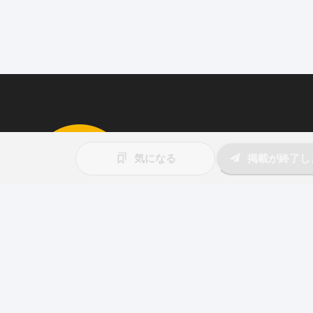
求人を掲載しませんか
気になる
掲載が終了し
87職種
の中から幅広く人材を募集でき
ウト送信
も可能！
アプリ
と
ウェブ
に同時掲載で、多くの
アピール！
詳しくはこちら