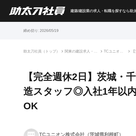
建築/建設業の求人・転職を
探すなら助
締め切り:
2026/05/19
助太刀社員（トップ）
関東の建設求人・転
TCユニオン
【
職情報一覧
株式会社
1
【完全週休2日】茨城・千
造スタッフ◎入社1年以内
OK
TCユニオン株式会社
（茨城県利根町）