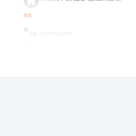
塗装
月給：22万円〜26万円
勤務地：茨城, 千葉
この求人の特徴
雇用形態
契約社員
賃金
交通費支給
ボーナス・賞与あ