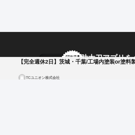
ただ塗るだけじゃないからこそ、知れば知るほど面白
ります
しかも、完全週休二日制・残業ほぼナシ・工場内勤務
る環境も整っています。
スプレー塗装、ワイピング、そして調色「もっと上手
思いきり満たせます。
助太刀アプリを
【完全週休2日】茨城・千葉/工場内塗装or塗料
塗装が好き！だから、もっと深く楽しみたい！
アプリ内のメッセージで
そんなあなたを、私たちは待っています。
TCユニオン株式会社
企業からのメッセージも
◎仕事内容
今回、塗装に関わる以下２職種にて募集をしています
ご応募いただく際は、どちらでの応募かお伝えを頂け
【塗装スタッフ（塗装工)】
住宅用の床材や建具、造作材など木製製品への塗装を
使用するのはスプレーガンやワイピングなど、現場と
•各種木製建材の塗装（スプレー塗装・ワイピング仕上