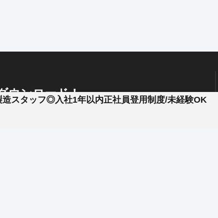
く、技術を突き詰めていく楽しさが、この現場にはあ
で安定した受注基盤のもと、職人としてじっくり働け
くなりたい」「もっと知りたい」その気持ち、ここで
ダウンロード！
製造スタッフ◎入社1年以内正社員登用制度/未経験OK
、
企業と簡単やりとり !
プッシュ通知
で見逃し防止
。
ますと幸いです。
行います。
は異なる工場内での安定した作業です。
げなど）