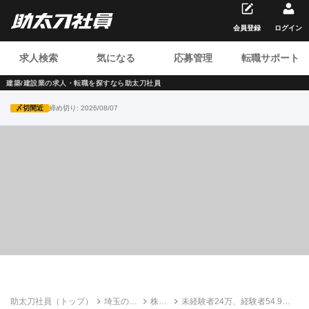
会員登録
ログイン
求人検索
気になる
応募管理
転職サポート
建築/建設業の求人・転職を
探すなら助太刀社員
〆切間近
締め切り:
2026/08/07
助太刀社員（トップ）
埼玉の建
株式
未経験者24万、経験者54.9万