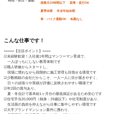
時間・休日・通勤
残業月20時間以下
直帰・直行OK
夏季休暇
年末年始休暇
車・バイク通勤OK
転勤なし
こんな仕事です！
=====【注目ポイント】====
☑未経験歓迎！入社後1年間はマンツーマン育成で、
一人ぼっちにしない教育体制です
☑職人研修からスタートし、
現場に慣れながら段階的に施工管理も目指せる環境です
☑少数精鋭の会社だからこそ、一人一人に目が届きやすく、
日々の頑張りや実績が評価に反映されやすい職場です
☑年2回の賞与あり。
夏・冬合計で基本給1ヶ月分の最低保証があるため安心です
☑住宅手当20,000円（独身：29歳以下）や社宅制度があり、
生活面の負担を抑えながら仕事に集中しやすい環境です
☑大手ブランドマンション案件に携わり、