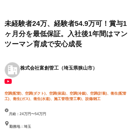
設求人・
会社
可！賞与1ヶ月分を最低保証。
転職情報
富創
入社後1年間はマンツーマン育
一覧
管工
成で安心成長
未経験者24万、経験者54.9万可！賞与1
ヶ月分を最低保証。入社後1年間はマン
ツーマン育成で安心成長
株式会社富創管工
（埼玉県狭山市）
空調(配管)、空調(ダクト)、空調(保温)、空調(冷媒)、空調(計装)、衛生(配管
工)、衛生(ガス)、衛生(水道)、施工管理(管工事)、設備/雑工
月給：24万円〜54万円
勤務地：埼玉