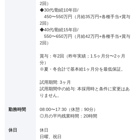
2回）
◆30代/勤続10年目/
450〜550万円（月給35万円+各種手当+賞与
2回）
◆40代/勤続15年目/
550〜650万円（月給42万円+各種手当+賞与
2回）
賞与：年2回（昨年実績；1.5ヶ月分〜2ヶ月
分）
※夏・冬合計で基本給1ヶ月分を最低保証。
試用期間: 3ヶ月
試用期間中の給与: 本採用時と条件に変更はあ
りません。
勤務時間
08:00〜17:30（休憩：90分）
◎月の平均残業時間：20時間
休日
休日
日曜、祝日