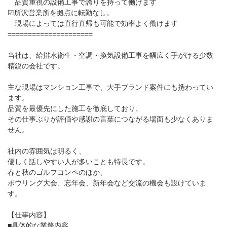
品質重視の設備工事で誇りを持って働けます
☑所沢営業所を拠点に転勤なし。
現場によっては直行直帰も可能で効率よく働けます
=====================
当社は、給排水衛生・空調・換気設備工事を幅広く手がける少数
精鋭の会社です。
主な現場はマンション工事で、大手ブランド案件にも携わってい
ます。
品質を最優先にした施工を徹底しており、
その仕事ぶりが評価や感謝の言葉につながる場面も少なくありま
せん。
社内の雰囲気は明るく、
優しく話しやすい人が多いことも特長です。
春と秋のゴルフコンペのほか、
ボウリング大会、忘年会、新年会など交流の機会も設けていま
す。
【仕事内容】
■具体的な業務内容