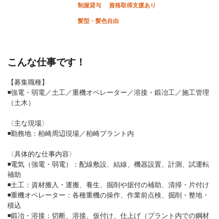
制服貸与
資格取得支援あり
髪型・髪色自由
こんな仕事です！
【募集職種】
◾️強電・弱電／土工／重機オペレーター／溶接・鍛冶工／施工管理
（土木）
〈主な現場〉
◾️勤務地：柏崎周辺現場／柏崎プラント内
〈具体的な仕事内容〉
◾️電気（強電・弱電）：配線敷設、結線、機器設置、計測、試運転
補助
◾️土工：資材搬入・運搬、養生、掘削や据付の補助、清掃・片付け
◾️重機オペレーター：各種重機の操作、作業前点検、掘削・整地・
積込
◾️鍛冶・溶接：切断、溶接、仮付け、仕上げ（プラント内での鋼材