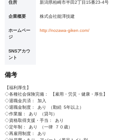
住所
新潟県柏崎市半田2丁目15番23-4号
企業概要
株式会社能澤技建
ホームペー
http://nozawa-giken.com/
ジ
SNSアカウ
ント
備考
【福利厚生】
◇各種社会保険完備： 【雇用・労災・健康・厚生】
◇退職金共済： 加入
◇退職金制度： あり （勤続 5年以上）
◇作業服： あり （貸与）
◇資格取得支援・手当： あり
◇定年制： あり （一律 ７０歳）
◇再雇用制度： あり
◇社員寮：あり アパート／風呂トイレ別