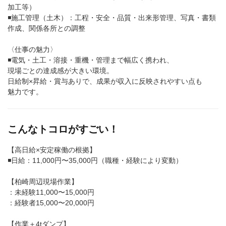
加工等）
◾️施工管理（土木）：工程・安全・品質・出来形管理、写真・書類
作成、関係各所との調整
〈仕事の魅力〉
◾️電気・土工・溶接・重機・管理まで幅広く携われ、
現場ごとの達成感が大きい環境。
日給制×昇給・賞与ありで、成果が収入に反映されやすい点も
魅力です。
こんなトコロがすごい！
【高日給×安定稼働の根拠】
◾️日給：11,000円〜35,000円（職種・経験により変動）
【柏崎周辺現場作業】
：未経験11,000〜15,000円
：経験者15,000〜20,000円
【作業＋4tダンプ】