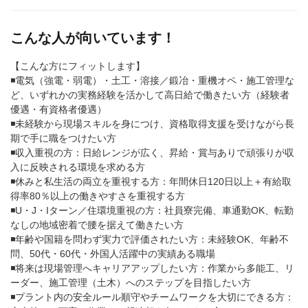
こんな人が向いています！
【こんな方にフィットします】
◾️電気（強電・弱電）・土工・溶接／鍛冶・重機オペ・施工管理な
ど、いずれかの実務経験を活かして高日給で働きたい方（経験者
優遇・有資格者優遇）
◾️未経験から現場スキルを身につけ、資格取得支援を受けながら長
期で手に職をつけたい方
◾️収入重視の方：日給レンジが広く、昇給・賞与ありで頑張りが収
入に反映される環境を求める方
◾️休みと私生活の両立を重視する方：年間休日120日以上＋有給取
得率80％以上の働きやすさを重視する方
◾️U・J・Iターン／住環境重視の方：社員寮完備、車通勤OK、転勤
なしの地域密着で腰を据えて働きたい方
◾️年齢や国籍を問わず実力で評価されたい方：未経験OK、年齢不
問、50代・60代・外国人活躍中の実績ある職場
◾️将来は現場管理へキャリアアップしたい方：作業から多能工、リ
ーダー、施工管理（土木）へのステップを目指したい方
◾️プラント内の安全ルール順守やチームワークを大切にできる方：