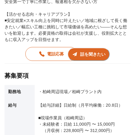
安全第一で丁寧に作業し、報連相を欠かさない方
【活かせる志向・キャリアプラン】
◾️安定就業×スキル向上を同時に叶えたい／地域に根ざして長く働
きたい／幅広い工種に挑戦して市場価値を高めたい——そんな想
いを歓迎します。必要資格の取得は会社が支援し、役割拡大とと
もに収入アップを目指せます。
電話応募
話を聞きたい
募集要項
勤務地
・柏崎周辺現場／柏崎プラント内
給与
【給与詳細】日給制（月平均稼働：20.8日）
■現場作業員（柏崎周辺）
・未経験者：日給 11,000円 〜 15,000円
（月収例：228,800円 〜 312,000円）