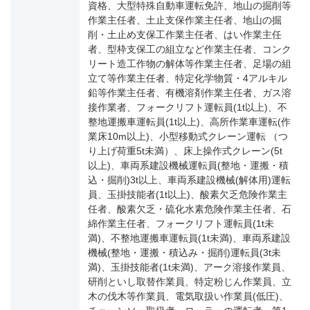
資格、大型特殊自動車運転免許、地山の掘削等
作業主任者、土止支保作業主任者、地山の掘
削・土止め支保工作業主任者、はい作業主任
者、型枠支保工の組立など作業主任者、コンク
リート造工作物の解体等作業主任者、足場の組
立て等作業主任者、特定化学物質・4アルキル
鉛等作業主任者、有機溶剤作業主任者、ガス溶
接作業者、フォークリフト運転員(1t以上)、不
整地運搬車運転員(1t以上)、高所作業車運転(作
業床10m以上)、小型移動式クレーン運転 （つ
り上げ荷重5t未満）、床上操作式クレーン(5t
以上)、車両系建設機械運転員(整地・運搬・積
込・掘削)3t以上、車両系建設機械(解体用)運転
員、玉掛技能者(1t以上)、酸素欠乏危険作業主
任者、酸素欠乏・硫化水素危険作業主任者、石
綿作業主任者、フォークリフト運転員(1t未
満)、不整地運搬車運転員(1t未満)、車両系建設
機械(整地・運搬・積込み・掘削)運転員(3t未
満)、玉掛技能者(1t未満)、アーク溶接作業員、
研削といし取替作業員、特定粉じん作業員、立
木の伐木等作業員、電気取扱い作業員(低圧)、