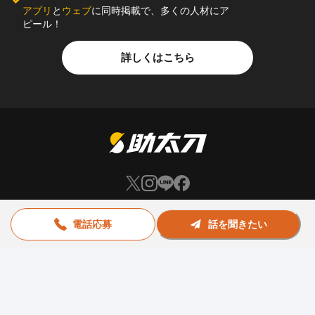
アプリ
と
ウェブ
に同時掲載で、多くの人材にア
ピール！
詳しくはこちら
お問い合わせ
助太刀社員に掲載をお考えの企業様
電話応募
話を聞きたい
プライバシーポリシー
利用規約
運営会社
© Sukedachi All Rights Reserved