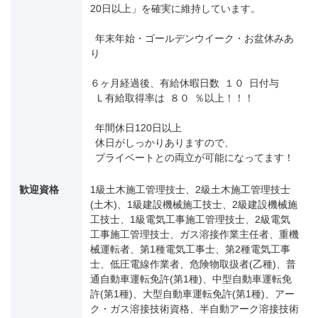
20日以上」を確実に維持しています。
年末年始・ゴールデンウイーク・お盆休みあ
り
６ヶ月経過後、有給休暇日数 １０ 日付与
Ｌ有給取得率は ８０ ％以上！！！
年間休日120日以上
休日がしっかりありますので、
プライベートとの両立が可能になってます！
歓迎資格
1級土木施工管理技士、2級土木施工管理技士
(土木)、1級建設機械施工技士、2級建設機械施
工技士、1級電気工事施工管理技士、2級電気
工事施工管理技士、ガス溶接作業主任者、重機
械運転者、第1種電気工事士、第2種電気工事
士、低圧電線作業者、危険物取扱者(乙種)、普
通自動車運転免許(第1種)、中型自動車運転免
許(第1種)、大型自動車運転免許(第1種)、アー
ク・ガス溶接技術資格、半自動アーク溶接技術