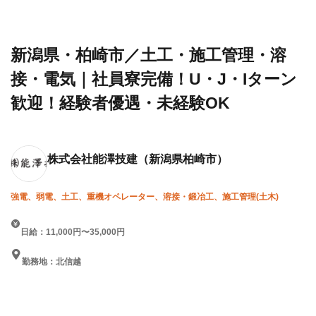
建設求
会社
理・溶接・電気｜社員寮完備！
人・転職
能澤
U・J・Iターン歓迎！経験者優
情報一覧
技建
遇・未経験OK
新潟県・柏崎市／土工・施工管理・溶
接・電気｜社員寮完備！U・J・Iターン
歓迎！経験者優遇・未経験OK
株式会社能澤技建
（新潟県柏崎市）
強電、弱電、土工、重機オペレーター、溶接・鍛冶工、施工管理(土木)
日給：11,000円〜35,000円
勤務地：北信越