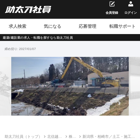
会員登録
ログイン
求人検索
気になる
応募管理
転職サポート
建築/建設業の求人・転職を
探すなら助太刀社員
締め切り:
2027/01/07
助太刀社員（トップ）
北信越の
株式
新潟県・柏崎市／土工・施工管