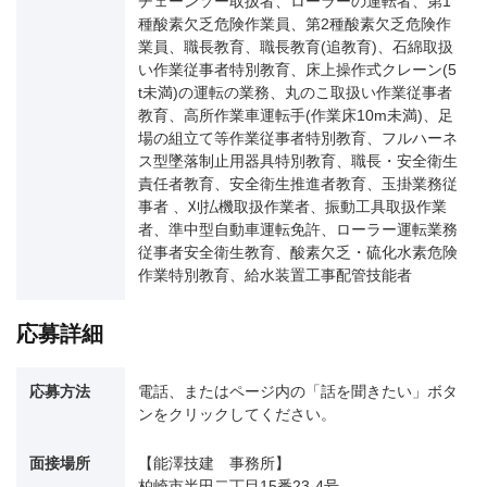
チェーンソー取扱者、ローラーの運転者、第1
種酸素欠乏危険作業員、第2種酸素欠乏危険作
業員、職長教育、職長教育(追教育)、石綿取扱
い作業従事者特別教育、床上操作式クレーン(5
t未満)の運転の業務、丸のこ取扱い作業従事者
教育、高所作業車運転手(作業床10m未満)、足
場の組立て等作業従事者特別教育、フルハーネ
ス型墜落制止用器具特別教育、職長・安全衛生
責任者教育、安全衛生推進者教育、玉掛業務従
事者 、刈払機取扱作業者、振動工具取扱作業
者、準中型自動車運転免許、ローラー運転業務
従事者安全衛生教育、酸素欠乏・硫化水素危険
作業特別教育、給水装置工事配管技能者
応募詳細
応募方法
電話、またはページ内の「話を聞きたい」ボタ
ンをクリックしてください。
面接場所
【能澤技建 事務所】
柏崎市半田二丁目15番23-4号