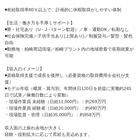
◾️有給取得率80％以上で、計画的に休暇取得がしやすい体制
【生活・働き方を手厚くサポート】
◾️寮・社宅あり（U・J・Iターン歓迎）／車・通勤OK／転勤なし
◾️社会保険完備／子供手当あり(上限あり)／制服貸与／髪型・髪色
自由
◾️勤務地：柏崎周辺現場／柏崎プラント内の地域密着で長期就業が
可能
【収入のイメージ】
◾️資格取得支援で成長を後押し（必要資格の取得費用を会社が支
援）
◾️モデル年収（概算・賞与別、年間休日120日を前提に実働約245
日で試算／稼働日数により変動）
・現場作業員 未経験（日給11,000円）：約269万円
・現場作業員 経験者（日給20,000円）：約490万円
・現場監督・管理（日給35,000円）：約858万円
収入面の上振れ余地が大きく、
経験・役割拡大に応じて昇給も見込めます。