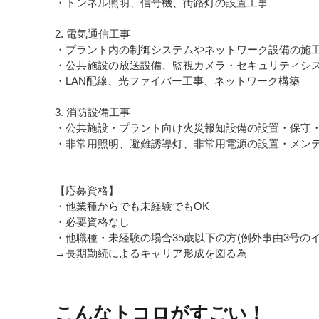
・トンネル照明、信号機、街路灯の設置工事
2. 電気通信工事
・プラント内の制御システムやネットワーク設備の施
・公共施設の放送設備、監視カメラ・セキュリティシ
・LAN配線、光ファイバー工事、ネットワーク構築
3. 消防設備工事
・公共施設・プラント向け火災報知設備の設置・保守
・非常用照明、避難誘導灯、非常用電源の設置・メン
【応募資格】
・他業種からでも未経験でもOK
・必要資格なし
・他職種・未経験の場合35歳以下の方(例外事由3号のイ
→長期勤続によるキャリア形成を図る為
こんなトコロがすごい！