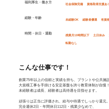
福利厚生・働き方
社会保険完備
資格取得支援あ
経験・年齢
未経験OK
経験者優遇
有資
時間・休日・通勤
残業月10時間以下
土日休み
転勤なし
こんな仕事です！
創業75年以上の信頼と実績を持ち、プラントや公共施
大規模工事を手掛ける安定基盤を誇り教育体制が自慢
未経験者は成長、経験者は高待遇を目指せます。
頑張りは正当に評価され、給与や待遇でしっかり還元
完全週休2日・年間休日112日・残業少なめで、