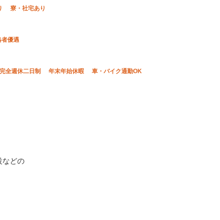
り
寮・社宅あり
格者優遇
完全週休二日制
年末年始休暇
車・バイク通勤OK
設などの
！
。