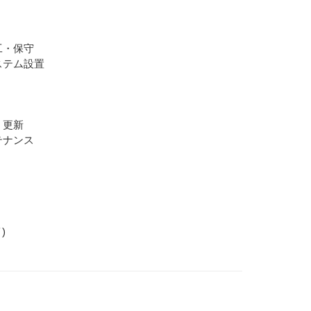
工・保守
ステム設置
・更新
テナンス
)