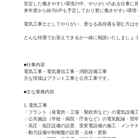
安定した働きやすい環境の中、やりがいのある仕事に
来年度から給与UPも予定しており更に働きやすい環境
電気工事士としてやりがい、更なる高待遇を望む方は
どんな待遇でお迎えできるか一緒に相談いたしましょ
■仕事内容
電気工事・電気通信工事・消防設備工事
主な現場はプラント工事と公共工事です。
■主な業務内容
1. 電気工事
・プラント（発電所・工場・製鉄所など）の電気設備
・公共施設（学校・病院・庁舎など）の電気配線・照
・高圧・低圧設備の設置、受変電設備の施工・メンテ
・動力設備や制御盤の設置・点検・更新