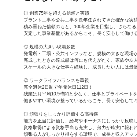
◎ 創業75年を超える信頼と実績
プラント工事や公共工事を長年任されてきた確かな実
積み重ねた信頼のもと、100年企業を目指し、さらな
安定した事業基盤があるからこそ、長く安心して働け
◎ 規模の大きい現場多数
発電所・工場・公共インフラなど、規模の大きな現場
完成したときの達成感は何にも代えがたく、家族や友
スケールの大きな仕事を経験し、成長したい人には最
◎ ワークライフバランスを重視
完全週休2日制で年間休日112日！
残業は月平均10.9時間と少なく、仕事とプライベート
働きやすい環境が整っているからこそ、長く安心して
◎ 頑張りをしっかり評価する高待遇
能力を正当に評価し、給与やボーナスにしっかり反映
資格取得による資格手当も充実し、努力が確実に報わ
頑張る人がしっかり得をする環境で、成長と収入アッ