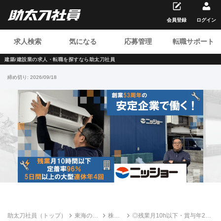
会員登録
ログイン
求人検索
気になる
応募管理
転職サポート
建築/建設業の求人・転職を
探すなら助太刀社員
締め切り:
2026/09/18
助太刀社員（トップ）
東海の建
株式
◎残業月10h以下・賞与年2