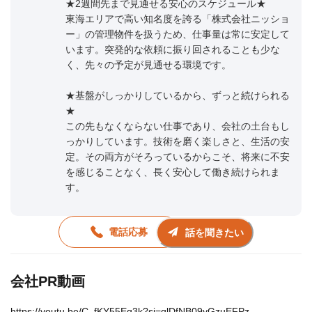
★2週間先まで見通せる安心のスケジュール★
東海エリアで高い知名度を誇る「株式会社ニッショ
ー」の管理物件を扱うため、仕事量は常に安定して
います。突発的な依頼に振り回されることも少な
く、先々の予定が見通せる環境です。
★基盤がしっかりしているから、ずっと続けられる
★
この先もなくならない仕事であり、会社の土台もし
っかりしています。技術を磨く楽しさと、生活の安
定。その両方がそろっているからこそ、将来に不安
を感じることなく、長く安心して働き続けられま
す。
電話応募
話を聞きたい
会社PR動画
https://youtu.be/C_fKY55Eg3k?si=qlDfNB09yGzuEFPz