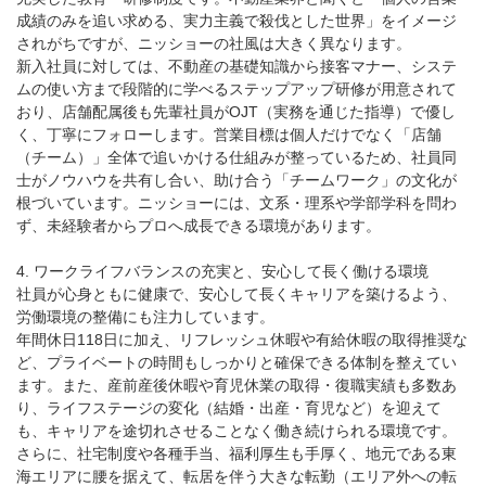
成績のみを追い求める、実力主義で殺伐とした世界」をイメージ
されがちですが、ニッショーの社風は大きく異なります。
新入社員に対しては、不動産の基礎知識から接客マナー、システ
ムの使い方まで段階的に学べるステップアップ研修が用意されて
おり、店舗配属後も先輩社員がOJT（実務を通じた指導）で優し
く、丁寧にフォローします。営業目標は個人だけでなく「店舗
（チーム）」全体で追いかける仕組みが整っているため、社員同
士がノウハウを共有し合い、助け合う「チームワーク」の文化が
根づいています。ニッショーには、文系・理系や学部学科を問わ
ず、未経験者からプロへ成長できる環境があります。
4. ワークライフバランスの充実と、安心して長く働ける環境
社員が心身ともに健康で、安心して長くキャリアを築けるよう、
労働環境の整備にも注力しています。
年間休日118日に加え、リフレッシュ休暇や有給休暇の取得推奨な
ど、プライベートの時間もしっかりと確保できる体制を整えてい
ます。また、産前産後休暇や育児休業の取得・復職実績も多数あ
り、ライフステージの変化（結婚・出産・育児など）を迎えて
も、キャリアを途切れさせることなく働き続けられる環境です。
さらに、社宅制度や各種手当、福利厚生も手厚く、地元である東
海エリアに腰を据えて、転居を伴う大きな転勤（エリア外への転