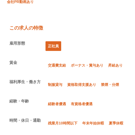
会社PR動画あり
この求人の特徴
雇用形態
正社員
賃金
交通費支給
ボーナス・賞与あり
昇給あり
福利厚生・働き方
制服貸与
資格取得支援あり
禁煙・分煙
経験・年齢
経験者優遇
有資格者優遇
時間・休日・通勤
残業月10時間以下
年末年始休暇
夏季休暇