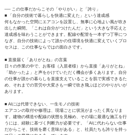
── この仕事だからこその「やりがい」と「誇り」
■ 「自分の技術で暮らしを快適に変えた」という達成感
何もなかった空間にエアコンを設置し、無事に心地よい風が吹き
出した瞬間。「これは自分がつけたんだ」という大きな手応えと
達成感を味わうことができます。配線や配管を一本ずつ丁寧につ
なぎ、自分の技術によって誰かの住環境を快適に変えていくプロ
セスは、この仕事ならではの面白さです。
■ 直接届く「ありがとね」の言葉
日々の作業の中で、お客様（入居者様）から直接「ありがとね」
「助かったよ」と声をかけていただく機会が多くあります。自分
の仕事が誰かの暮らしを直接支えていることを肌で実感できるた
め、それまでの苦労や大変さも一瞬で吹き飛ぶほどのやりがいが
あります。
■ AIには代替できない、一生モノの技術
エアコンの取付や修理は、現場ごとに状況がまったく異なりま
す。建物の構造や配線の状態を見極め、その場に最適な施工を行
うには、経験に基づく判断力が必要です。「AIに代わらない仕事
だからこそ、技術を磨く意味がある」と、社員たちも誇りを持っ