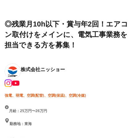
設求人・
会社
回！エアコン取付けをメイン
転職情報
ニッ
に、電気工事業務を担当でき
一覧
ショ
る方を募集！
ー
◎残業月10h以下・賞与年2回！エアコ
ン取付けをメインに、電気工事業務を
担当できる方を募集！
株式会社ニッショー
強電、弱電、空調(配管)、空調(保温)、空調(冷媒)
月給：25万円〜26万円
勤務地：東海