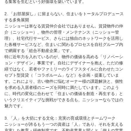
る集客を生むという好循環を築いています。
2. 「お部屋探し」に留まらない、住まいをトータルプロデュース
する多角展開
ニッショーは単なる賃貸仲介会社ではありません。賃貸物件の仲
介（ニッショー）、物件の管理・メンテナンス（ニッショー管
理）、社宅代行サービス、さらには独自のネットワークを活用し
た各種サービスなど、住まいに関わるプロセスを自社グループ内
で網羅する「総合不動産企業」です。
特に近年力を入れているのが、物件の価値を高める「リノベーシ
ョン・デザイン」事業です。自社にデザイナーを抱え、ただの修
繕ではなく、若者やファミリーのライフスタイルに合わせたコン
セプト型賃貸（「コラボルーム」など）を企画・提案していま
す。これにより、古い物件に悩むオーナー様の課題解決と、個性
を求める入居者様のニーズを同時に満たしています。このよう
に、時代の変化に合わせて「住まいの価値を創造・再生する」と
いうクリエイティブな挑戦ができる点も、ニッショーならではの
魅力です。
3. 「人」を大切にする文化：充実の育成環境とチームワーク
ニッショーが誇るもう一つの資産は「人」であり、それを支える
充実した教育・研修制度です。不動産業界と聞くと「個人の営業