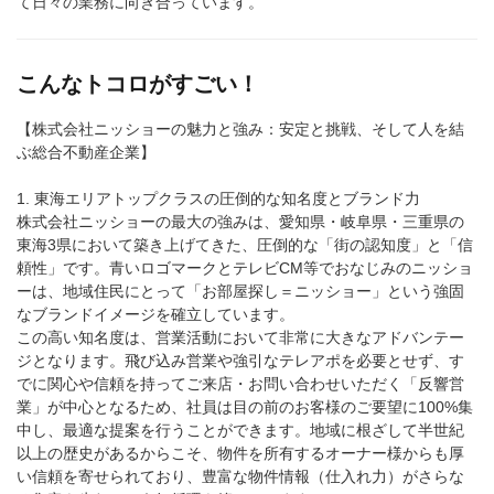
て日々の業務に向き合っています。
こんなトコロがすごい！
【株式会社ニッショーの魅力と強み：安定と挑戦、そして人を結
ぶ総合不動産企業】
1. 東海エリアトップクラスの圧倒的な知名度とブランド力
株式会社ニッショーの最大の強みは、愛知県・岐阜県・三重県の
東海3県において築き上げてきた、圧倒的な「街の認知度」と「信
頼性」です。青いロゴマークとテレビCM等でおなじみのニッショ
ーは、地域住民にとって「お部屋探し＝ニッショー」という強固
なブランドイメージを確立しています。
この高い知名度は、営業活動において非常に大きなアドバンテー
ジとなります。飛び込み営業や強引なテレアポを必要とせず、す
でに関心や信頼を持ってご来店・お問い合わせいただく「反響営
業」が中心となるため、社員は目の前のお客様のご要望に100%集
中し、最適な提案を行うことができます。地域に根ざして半世紀
以上の歴史があるからこそ、物件を所有するオーナー様からも厚
い信頼を寄せられており、豊富な物件情報（仕入れ力）がさらな