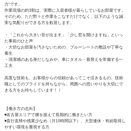
力”です。
作業現場の約3割は、実際に入居者様が暮らしているお部屋です。
そのため、ただ黙々と作業をこなすだけでなく、以下のような誠
実な気配りができる方を歓迎します。
・「これから大きい音が出ます」「少し窓を開けますね」といっ
た事前のひと声
・大切なお部屋を汚さないための、ブルーシートの敷設や丁寧な
養生
・清潔感のある身だしなみや、車にタオル・着替えを常備する一
工夫
高度な技術も、お客様からの信頼があってこそ活きるもの。技術
職としてのプライドを持ちながら、周囲への思いやりを大切にで
きる方をお待ちしています！！
【働き方の志向】
◾️名古屋エリアで腰を据えて長期的に働きたい方
◾️直行直帰や残業少なめ（月10時間以下）、大型連休・有給取得し
やすい環境を重視する方