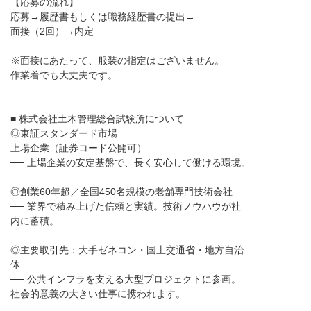
【応募の流れ】
応募→履歴書もしくは職務経歴書の提出→
面接（2回）→内定
※面接にあたって、服装の指定はございません。
作業着でも大丈夫です。
■ 株式会社土木管理総合試験所について
◎東証スタンダード市場
上場企業（証券コード公開可）
── 上場企業の安定基盤で、長く安心して働ける環境。
◎創業60年超／全国450名規模の老舗専門技術会社
── 業界で積み上げた信頼と実績。技術ノウハウが社
内に蓄積。
◎主要取引先：大手ゼネコン・国土交通省・地方自治
体
── 公共インフラを支える大型プロジェクトに参画。
社会的意義の大きい仕事に携われます。