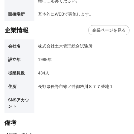
軽にご応募ください。
面接場所
基本的にWEBで実施します。
企業情報
企業ページを見る
会社名
株式会社土木管理総合試験所
設立年
1985年
従業員数
434人
住所
長野県長野市篠ノ井御幣川８７７番地１
SNSアカウ
ント
備考