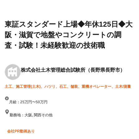
建設求
社土木
125日◆大阪・滋賀で地盤や
人・転
管理総
コンクリートの調査・試験！
職情報
合試験
未経験歓迎の技術職
一覧
所
東証スタンダード上場◆年休125日◆大
阪・滋賀で地盤やコンクリートの調
査・試験！未経験歓迎の技術職
株式会社土木管理総合試験所
（長野県長野市）
土工、施工管理(土木)、ハツリ、石工、舗装、重機オペレーター、土木/測量
月給：25万円〜50万円
勤務地：大阪, 関西その他
会社PR動画あり