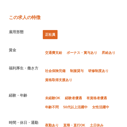
この求人の特徴
雇用形態
正社員
賃金
交通費支給
ボーナス・賞与あり
昇給あり
福利厚生・働き方
社会保険完備
制服貸与
研修制度あり
資格取得支援あり
経験・年齢
未経験OK
経験者優遇
有資格者優遇
年齢不問
50代以上活躍中
女性活躍中
時間・休日・通勤
夜勤あり
直帰・直行OK
土日休み