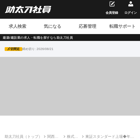
会員登録
ログイン
求人検索
気になる
応募管理
転職サポート
建築/建設業の求人・転職を
探すなら助太刀社員
〆切間近
締め切り:
2026/08/21
助太刀社員（トップ）
関西の
株式会
東証スタンダード上場◆年休