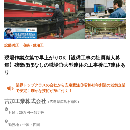
設備/雑工、溶接・鍛冶工
現場作業次第で早上がりOK【設備工事の社員職人募
集】残業ほぼなしの職場◎大型連休の工事後に7連休あ
り
業界トップクラスの会社から安定受注◎昭和42年創業の老舗企業
で安定！確かな技術が身に付く！
吉加工業株式会社
（広島県広島市南区）
月給：25万円〜45万円
勤務地：中国・四国