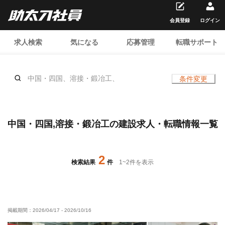
会員登録
ログイン
求人検索
気になる
応募管理
転職サポート
中国・四国、溶接・鍛冶工、
条件変更
中国・四国,溶接・鍛冶工の建設求人・転職情報一覧
2
検索結果
件
1
~
2
件を表示
掲載期間：
2026/04/17
-
2026/10/16