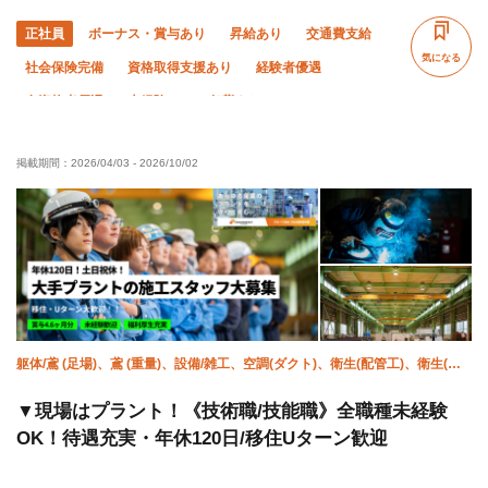
正社員
ボーナス・賞与あり
昇給あり
交通費支給
気になる
社会保険完備
資格取得支援あり
経験者優遇
有資格者優遇
未経験OK
転勤なし
車・バイク通勤OK
直帰・直行OK
残業月10時間以下
掲載期間：
2026/04/03
-
2026/10/02
夏季休暇
躯体/鳶 (足場)、鳶 (重量)、設備/雑工、空調(ダクト)、衛生(配管工)、衛生(水
道)、溶接・鍛冶工、土木/鳶 (足場)、施工管理(土木)、施工管理(管工事)
▼現場はプラント！《技術職/技能職》全職種未経験
OK！待遇充実・年休120日/移住Uターン歓迎