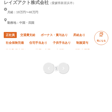
レイズアクト株式会社
（愛媛県新居浜市）
月給：19万円〜40万円
勤務地：中国・四国
正社員
交通費支給
ボーナス・賞与あり
昇給あり
気になる
社会保険完備
住宅手当あり
子供手当あり
制服貸与
資格取得支援あり
禁煙・分煙
未経験OK
経験者優遇
有資格者優遇
土日休み
夏季休暇
年末年始休暇
転勤なし
1