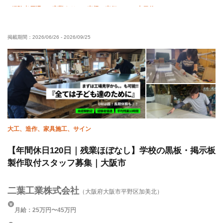
経験者優遇
夜勤あり
直帰・直行OK
土日休み
車・バイク通勤OK
掲載期間：
2026/06/26
-
2026/09/25
大工、造作、家具施工、サイン
【年間休日120日｜残業ほぼなし】学校の黒板・掲示板
製作取付スタッフ募集｜大阪市
二葉工業株式会社
（大阪府大阪市平野区加美北）
月給：25万円〜45万円