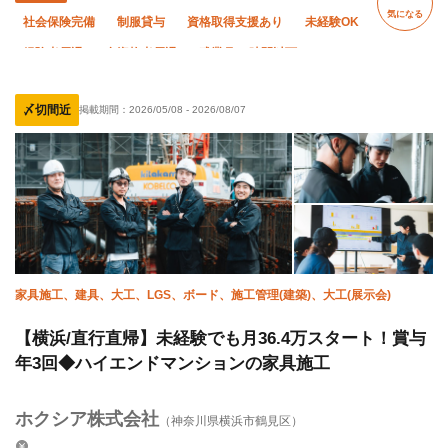
気になる
社会保険完備
制服貸与
資格取得支援あり
未経験OK
経験者優遇
有資格者優遇
残業月10時間以下
夏季休暇
土日休み
直帰・直行OK
年末年始休暇
〆切間近
掲載期間：
2026/05/08
-
2026/08/07
車・バイク通勤OK
転勤なし
家具施工、建具、大工、LGS、ボード、施工管理(建築)、大工(展示会)
【横浜/直行直帰】未経験でも月36.4万スタート！賞与
年3回◆ハイエンドマンションの家具施工
ホクシア株式会社
（神奈川県横浜市鶴見区）