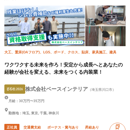
大工、置床(OAフロア)、LGS、ボード、クロス、貼床、家具施工、建具
ワクワクする未来を作ろ！安定から成長へとあなたの
経験が会社を変える、未来をつくる内装業！
株式会社ベースインテリア
（埼玉県川口市）
月給：30万円〜35万円
勤務地：埼玉, 東京, 千葉, 神奈川
正社員
交通費支給
ボーナス・賞与あり
昇給あり