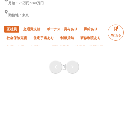
月給：25万円〜40万円
勤務地：東京
正社員
交通費支給
ボーナス・賞与あり
昇給あり
気になる
社会保険完備
住宅手当あり
制服貸与
研修制度あり
禁煙・分煙
未経験OK
経験者優遇
残業月20時間以下
夜勤あり
直帰・直行OK
土日休み
年末年始休暇
完全週休二日制
1