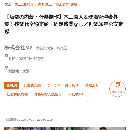
大工、大工(展示会)、家具施工、施工管理(建築)
【店舗の内装・什器制作】木工職人＆現場管理者募
集！残業代全額支給・固定残業なし／創業36年の安定
感
株式会社M2
（大阪府大阪市城東区）
月給：30万円〜60万円
勤務地：大阪
正社員
交通費支給
ボーナス・賞与あり
昇給あり
気になる
社会保険完備
資格取得支援あり
未経験OK
経験者優遇
有資格者優遇
女性活躍中
夏季休暇
年末年始休暇
車・バイク通勤OK
掲載期間：
2026/07/17
-
2026/10/16