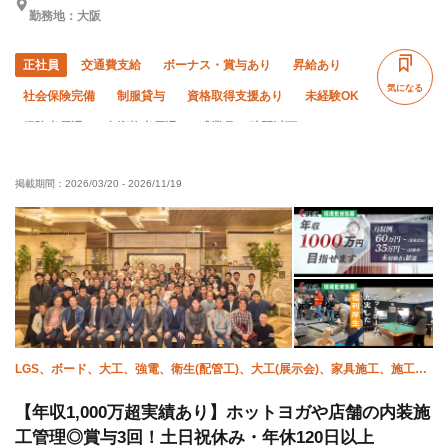
勤務地：大阪
正社員
交通費支給
ボーナス・賞与あり
昇給あり
気になる
社会保険完備
制服貸与
資格取得支援あり
未経験OK
経験者優遇
有資格者優遇
残業月10時間以下
土日休み
転勤なし
年末年始休暇
掲載期間：
2026/03/20
-
2026/11/19
LGS、ボード、大工、強電、衛生(配管工)、大工(展示会)、家具施工、施工管
理(電気)、施工管理(建築)、施工管理(管工事)
【年収1,000万超実績あり】ホットヨガや店舗の内装施
工管理◎賞与3回！土日祝休み・年休120日以上