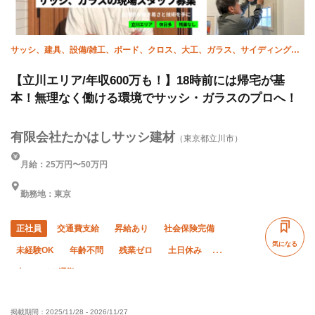
サッシ、建具、設備/雑工、ボード、クロス、大工、ガラス、サイディング、
家具施工、造作
【立川エリア/年収600万も！】18時前には帰宅が基
本！無理なく働ける環境でサッシ・ガラスのプロへ！
有限会社たかはしサッシ建材
（東京都立川市）
月給：25万円〜50万円
勤務地：東京
正社員
交通費支給
昇給あり
社会保険完備
気になる
未経験OK
年齢不問
残業ゼロ
土日休み
車・バイク通勤OK
掲載期間：
2025/11/28
-
2026/11/27