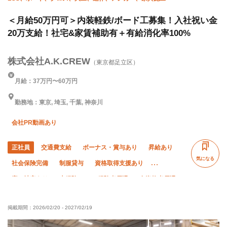
＜月給50万円可＞内装軽鉄/ボード工募集！入社祝い金
20万支給！社宅&家賃補助有＋有給消化率100%
株式会社A.K.CREW
（東京都足立区）
月給：37万円〜60万円
勤務地：東京, 埼玉, 千葉, 神奈川
会社PR動画あり
正社員
交通費支給
ボーナス・賞与あり
昇給あり
気になる
社会保険完備
制服貸与
資格取得支援あり
寮・社宅あり
未経験OK
経験者優遇
有資格者優遇
年齢不問
夜勤あり
直帰・直行OK
夏季休暇
掲載期間：
2026/02/20
-
2027/02/19
年末年始休暇
転勤なし