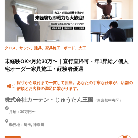
クロス、サッシ、建具、家具施工、ボード、大工
未経験OK×月給30万〜｜直行直帰可・年1昇給／個人
宅オーダー家具施工・経験者優遇
採寸から取付まで一貫して担当。あなたの丁寧な仕事が、店舗の
信頼とお客様の満足に繋がります。
株式会社カーテン・じゅうたん王国
（東京都中央区）
月給：30万円〜
勤務地：埼玉, 神奈川