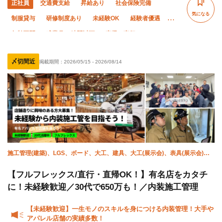
正社員
交通費支給
昇給あり
社会保険完備
気になる
制服貸与
研修制度あり
未経験OK
経験者優遇
年齢不問
残業月10時間以下
直帰・直行OK
〆切間近
掲載期間：
2026/05/15
-
2026/08/14
施工管理(建築)、LGS、ボード、大工、建具、大工(展示会)、表具(展示会)、
家具施工
【フルフレックス/直行・直帰OK！】有名店をカタチ
に！未経験歓迎／30代で650万も！／内装施工管理
【未経験歓迎】一生モノのスキルを身につける内装管理！大手や
アパレル店舗の実績多数！