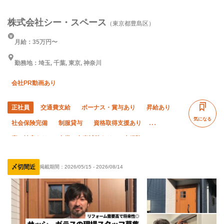
株式会社シー・スペース
（東京都豊島区）
月給：35万円〜
勤務地：埼玉, 千葉, 東京, 神奈川
会社PR動画あり
正社員
交通費支給
ボーナス・賞与あり
昇給あり
気になる
社会保険完備
制服貸与
資格取得支援あり
寮・社宅あり
食堂・食事補助あり
未経験OK
経験者優遇
有資格者優遇
夏季休暇
直帰・直行OK
〆切間近
掲載期間：
2026/05/15
-
2026/08/14
年末年始休暇
車・バイク通勤OK
土日休み
完全週休二日制
転勤なし