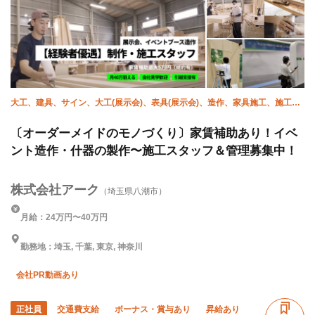
大工、建具、サイン、大工(展示会)、表具(展示会)、造作、家具施工、施工管
理(建築)
〔オーダーメイドのモノづくり〕家賃補助あり！イベ
ント造作・什器の製作〜施工スタッフ＆管理募集中！
株式会社アーク
（埼玉県八潮市）
月給：24万円〜40万円
勤務地：埼玉, 千葉, 東京, 神奈川
会社PR動画あり
正社員
交通費支給
ボーナス・賞与あり
昇給あり