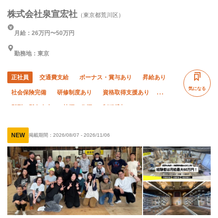
株式会社泉宣宏社
（東京都荒川区）
月給：26万円〜50万円
勤務地：東京
正社員
交通費支給
ボーナス・賞与あり
昇給あり
気になる
社会保険完備
研修制度あり
資格取得支援あり
髪型・髪色自由
禁煙・分煙
制服貸与
ピアス・ネイルOK
未経験OK
経験者優遇
NEW
掲載期間：
2026/08/07
-
2026/11/06
有資格者優遇
年齢不問
夜勤あり
年末年始休暇
夏季休暇
転勤なし
直帰・直行OK