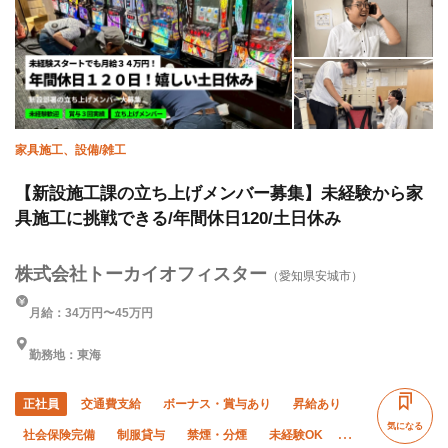
家具施工、設備/雑工
【新設施工課の立ち上げメンバー募集】未経験から家
具施工に挑戦できる/年間休日120/土日休み
株式会社トーカイオフィスター
（愛知県安城市）
月給：34万円〜45万円
勤務地：東海
正社員
交通費支給
ボーナス・賞与あり
昇給あり
気になる
社会保険完備
制服貸与
禁煙・分煙
未経験OK