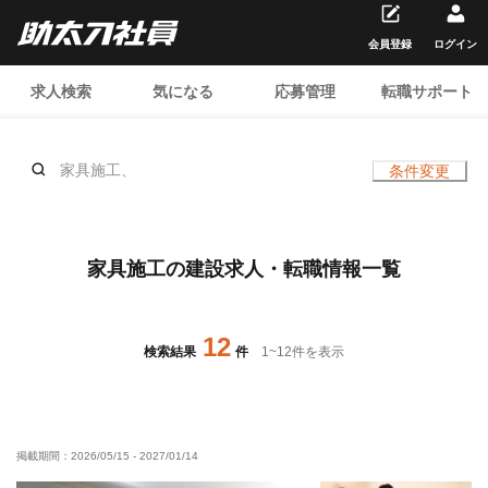
会員登録
ログイン
求人検索
気になる
応募管理
転職サポート
家具施工、
条件変更
家具施工の建設求人・転職情報一覧
12
検索結果
件
1
~
12
件を表示
掲載期間：
2026/05/15
-
2027/01/14