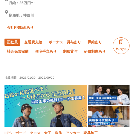
月給：36万円〜
勤務地：神奈川
会社PR動画あり
正社員
交通費支給
ボーナス・賞与あり
昇給あり
気になる
社会保険完備
住宅手当あり
制服貸与
研修制度あり
資格取得支援あり
未経験OK
経験者優遇
有資格者優遇
残業月20時間以下
直帰・直行OK
掲載期間：
2026/01/30
-
2026/09/29
夏季休暇
年末年始休暇
車・バイク通勤OK
転勤なし
LGS、ボード、クロス、大工、造作、アンカー、家具施工