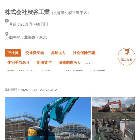
株式会社渋谷工業
（北海道札幌市豊平区）
月給：26万円〜60万円
勤務地：北海道・東北
正社員
交通費支給
昇給あり
社会保険完備
気になる
住宅手当あり
制服貸与
研修制度あり
髪型・髪色自由
未経験OK
経験者優遇
年齢不問
外国人活躍中
残業月10時間以下
土日休み
夏季休暇
掲載期間：
2026/03/13
-
2027/03/12
年末年始休暇
車・バイク通勤OK
転勤なし