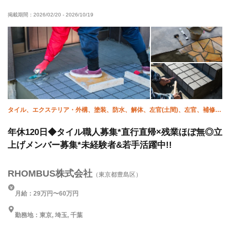
独立支援制度あり
子供手当あり
髪型・髪色自由
掲載期間：
2026/02/20
-
2026/10/19
ピアス・ネイルOK
寮・社宅あり
WワークOK
未経験OK
経験者優遇
有資格者優遇
女性活躍中
年齢不問
夏季休暇
年末年始休暇
車・バイク通勤OK
転勤なし
残業月20時間以下
土日休み
完全週休二日制
タイル、エクステリア・外構、塗装、防水、解体、左官(土間)、左官、補修
（リペア）、大工、塗床
年休120日◆タイル職人募集*直行直帰×残業ほぼ無◎立
上げメンバー募集*未経験者&若手活躍中!!
RHOMBUS株式会社
（東京都豊島区）
月給：29万円〜60万円
勤務地：東京, 埼玉, 千葉