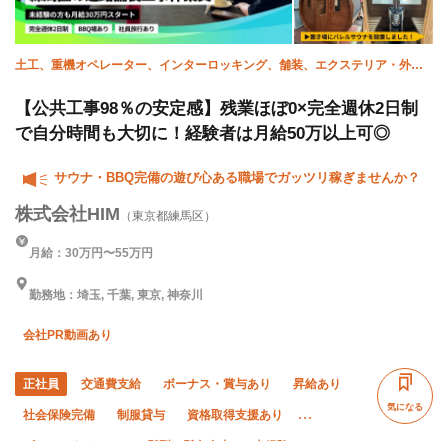
土工、重機オペレーター、インターロッキング、舗装、エクステリア・外
構、施工管理(土木)、未経験
【公共工事98％の安定感】残業ほぼ0×完全週休2日制
で自分時間も大切に！経験者は月給50万以上可◎
サウナ・BBQ完備の遊び心ある職場でガッツリ稼ぎませんか？
株式会社HIM
（東京都練馬区）
月給：30万円〜55万円
勤務地：埼玉, 千葉, 東京, 神奈川
会社PR動画あり
正社員
交通費支給
ボーナス・賞与あり
昇給あり
気になる
社会保険完備
制服貸与
資格取得支援あり
ピアス・ネイルOK
髪型・髪色自由
未経験OK