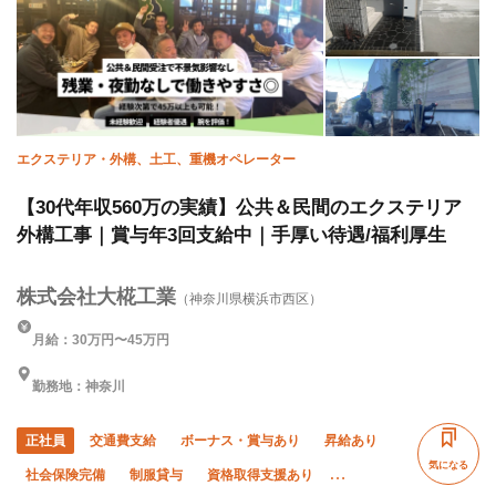
エクステリア・外構、土工、重機オペレーター
【30代年収560万の実績】公共＆民間のエクステリア
外構工事｜賞与年3回支給中｜手厚い待遇/福利厚生
株式会社大椛工業
（神奈川県横浜市西区）
月給：30万円〜45万円
勤務地：神奈川
正社員
交通費支給
ボーナス・賞与あり
昇給あり
気になる
社会保険完備
制服貸与
資格取得支援あり