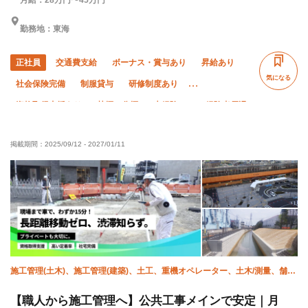
勤務地：東海
正社員
交通費支給
ボーナス・賞与あり
昇給あり
気になる
社会保険完備
制服貸与
研修制度あり
資格取得支援あり
禁煙・分煙
未経験OK
経験者優遇
有資格者優遇
残業月20時間以下
車・バイク通勤OK
掲載期間：
2025/09/12
-
2027/01/11
転勤なし
施工管理(土木)、施工管理(建築)、土工、重機オペレーター、土木/測量、舗
装、水道工事、エクステリア・外構
【職人から施工管理へ】公共工事メインで安定｜月