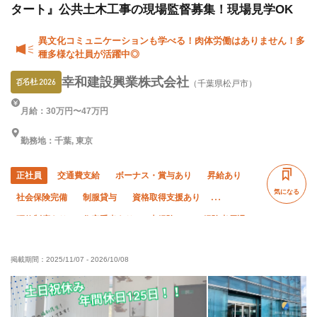
タート』公共土木工事の現場監督募集！現場見学OK
異文化コミュニケーションも学べる！肉体労働はありません！多
種多様な社員が活躍中◎
幸和建設興業株式会社
（千葉県松戸市）
月給：30万円〜47万円
勤務地：千葉, 東京
正社員
交通費支給
ボーナス・賞与あり
昇給あり
気になる
社会保険完備
制服貸与
資格取得支援あり
研修制度あり
住宅手当あり
未経験OK
経験者優遇
有資格者優遇
50代以上活躍中
夜勤あり
土日休み
掲載期間：
2025/11/07
-
2026/10/08
直帰・直行OK
年末年始休暇
車・バイク通勤OK
転勤なし
完全週休二日制
夏季休暇