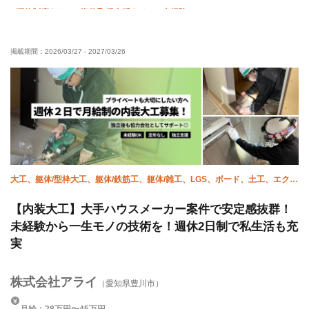
研修制度あり
資格取得支援あり
未経験OK
経験者優遇
有資格者優遇
残業月10時間以下
掲載期間：
2026/03/27
-
2027/03/26
車・バイク通勤OK
転勤なし
夏季休暇
年末年始休暇
大工、躯体/型枠大工、躯体/鉄筋工、躯体/雑工、LGS、ボード、土工、エクス
テリア・外構、土木/型枠大工、土木/鉄筋工
【内装大工】大手ハウスメーカー案件で安定感抜群！
未経験から一生モノの技術を！週休2日制で私生活も充
実
株式会社アライ
（愛知県豊川市）
月給：28万円〜45万円