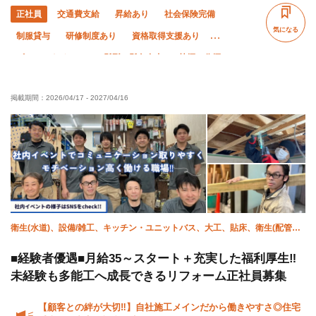
正社員
交通費支給
昇給あり
社会保険完備
気になる
制服貸与
研修制度あり
資格取得支援あり
ピアス・ネイルOK
髪型・髪色自由
禁煙・分煙
未経験OK
経験者優遇
有資格者優遇
外国人活躍中
掲載期間：
2026/04/17
-
2027/04/16
年齢不問
50代以上活躍中
60代以上活躍中
女性活躍中
残業ゼロ
直帰・直行OK
夏季休暇
年末年始休暇
転勤なし
車・バイク通勤OK
衛生(水道)、設備/雑工、キッチン・ユニットバス、大工、貼床、衛生(配管
工)、強電、屋根、エクステリア・外構、衛生(ガス)
■経験者優遇■月給35～スタート＋充実した福利厚生‼︎
未経験も多能工へ成長できるリフォーム正社員募集
【顧客との絆が大切‼︎】自社施工メインだから働きやすさ◎住宅