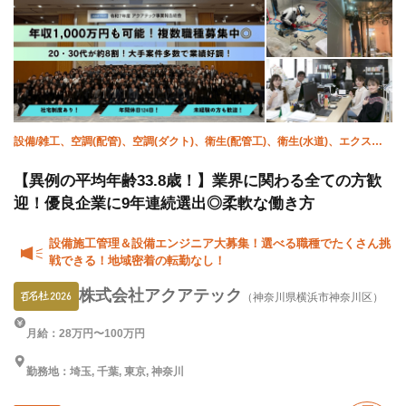
設備/雑工、空調(配管)、空調(ダクト)、衛生(配管工)、衛生(水道)、エクステ
リア・外構、施工管理(電気)、施工管理(土木)、施工管理(建築)、施工管理(管
工事)
【異例の平均年齢33.8歳！】業界に関わる全ての方歓
迎！優良企業に9年連続選出◎柔軟な働き方
設備施工管理＆設備エンジニア大募集！選べる職種でたくさん挑
戦できる！地域密着の転勤なし！
株式会社アクアテック
（神奈川県横浜市神奈川区）
月給：28万円〜100万円
勤務地：埼玉, 千葉, 東京, 神奈川