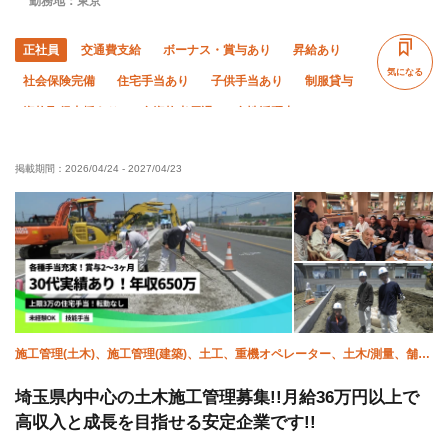
勤務地：東京
正社員
交通費支給
ボーナス・賞与あり
昇給あり
気になる
社会保険完備
住宅手当あり
子供手当あり
制服貸与
資格取得支援あり
有資格者優遇
女性活躍中
未経験OK
直帰・直行OK
土日休み
夏季休暇
掲載期間：
2026/04/24
-
2027/04/23
年末年始休暇
転勤なし
施工管理(土木)、施工管理(建築)、土工、重機オペレーター、土木/測量、舗
装、エクステリア・外構、土木/鳶 (足場)、土木/型枠大工、土木/鉄筋工
埼玉県内中心の土木施工管理募集!!月給36万円以上で
高収入と成長を目指せる安定企業です!!