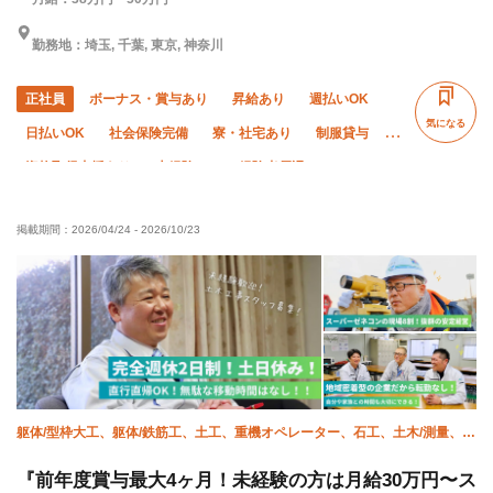
勤務地：埼玉, 千葉, 東京, 神奈川
正社員
ボーナス・賞与あり
昇給あり
週払いOK
気になる
日払いOK
社会保険完備
寮・社宅あり
制服貸与
資格取得支援あり
未経験OK
経験者優遇
有資格者優遇
残業月10時間以下
夏季休暇
掲載期間：
2026/04/24
-
2026/10/23
年末年始休暇
車・バイク通勤OK
転勤なし
土日休み
躯体/型枠大工、躯体/鉄筋工、土工、重機オペレーター、石工、土木/測量、舗
装、水道工事、エクステリア・外構、施工管理(土木)
『前年度賞与最大4ヶ月！未経験の方は月給30万円〜ス