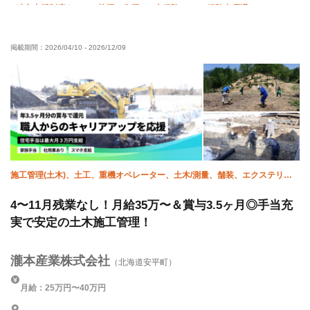
独立支援制度あり
禁煙・分煙
未経験OK
経験者優遇
有資格者優遇
残業月10時間以下
残業ゼロ
掲載期間：
2026/04/10
-
2026/12/09
車・バイク通勤OK
年末年始休暇
夏季休暇
施工管理(土木)、土工、重機オペレーター、土木/測量、舗装、エクステリ
ア・外構
4〜11月残業なし！月給35万〜＆賞与3.5ヶ月◎手当充
実で安定の土木施工管理！
瀧本産業株式会社
（北海道安平町）
月給：25万円〜40万円