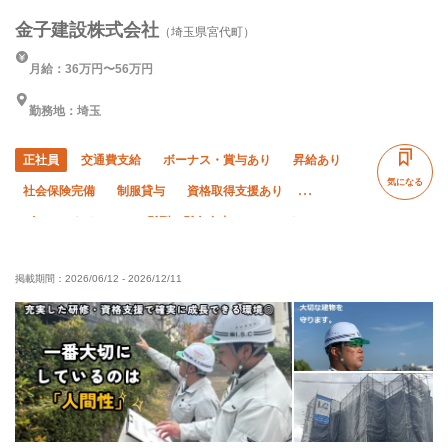
金子建設株式会社
（埼玉県宮代町）
月給：36万円〜56万円
勤務地：埼玉
正社員
交通費支給
ボーナス・賞与あり
昇給あり
気になる
社会保険完備
制服貸与
資格取得支援あり
ピアス・ネイルOK
髪型・髪色自由
WワークOK
未経験OK
経験者優遇
有資格者優遇
60代以上活躍中
掲載期間：
2026/06/12
-
2026/12/11
外国人活躍中
直帰・直行OK
車・バイク通勤OK
転勤なし