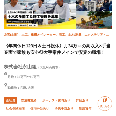
左官(土間)、土工、重機オペレーター、石工、土木/測量、エクステリア・外
構、土木/鳶 (足場)、土木/型枠大工、土木/鉄筋工、施工管理(土木)
《年間休日123日＆土日祝休》月34万～の高収入×手当
充実で家族も安心◎大手案件メインで安定の職場！
株式会社永山組
（大阪府高槻市）
月給：34万円〜60万円
勤務地：兵庫, 大阪
正社員
交通費支給
ボーナス・賞与あり
昇給あり
気になる
社会保険完備
住宅手当あり
子供手当あり
制服貸与