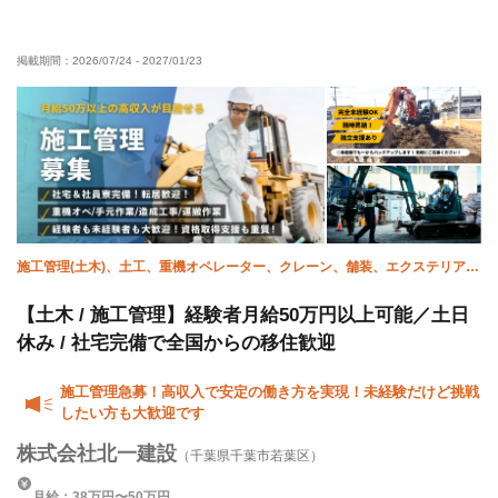
経験者優遇
有資格者優遇
50代以上活躍中
掲載期間：
2026/07/24
-
2027/01/23
残業月10時間以下
夜勤あり
夏季休暇
完全週休二日制
土日休み
年末年始休暇
車・バイク通勤OK
転勤なし
施工管理(土木)、土工、重機オペレーター、クレーン、舗装、エクステリア・
外構
【土木 / 施工管理】経験者月給50万円以上可能／土日
休み / 社宅完備で全国からの移住歓迎
施工管理急募！高収入で安定の働き方を実現！未経験だけど挑戦
したい方も大歓迎です
株式会社北一建設
（千葉県千葉市若葉区）
月給：38万円〜50万円