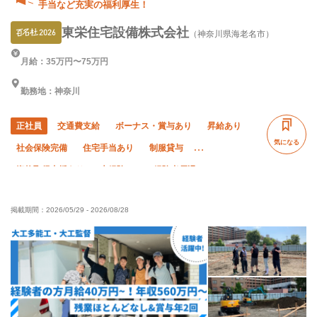
手当など充実の福利厚生！
東栄住宅設備株式会社
（神奈川県海老名市）
月給：35万円〜75万円
勤務地：神奈川
正社員
交通費支給
ボーナス・賞与あり
昇給あり
気になる
社会保険完備
住宅手当あり
制服貸与
資格取得支援あり
未経験OK
経験者優遇
有資格者優遇
夏季休暇
年末年始休暇
掲載期間：
2026/05/29
-
2026/08/28
車・バイク通勤OK
転勤なし