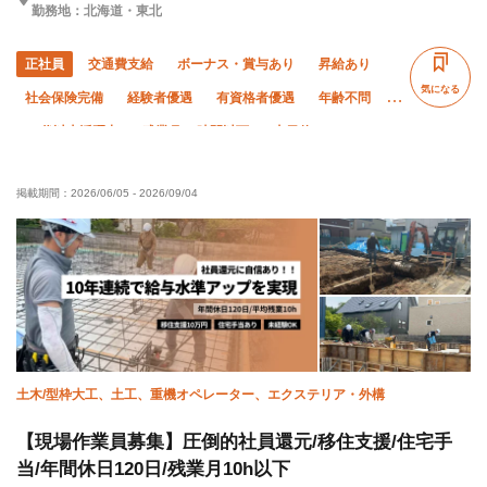
勤務地：北海道・東北
正社員
交通費支給
ボーナス・賞与あり
昇給あり
気になる
社会保険完備
経験者優遇
有資格者優遇
年齢不問
60代以上活躍中
残業月20時間以下
土日休み
車・バイク通勤OK
転勤なし
掲載期間：
2026/06/05
-
2026/09/04
土木/型枠大工、土工、重機オペレーター、エクステリア・外構
【現場作業員募集】圧倒的社員還元/移住支援/住宅手
当/年間休日120日/残業月10h以下