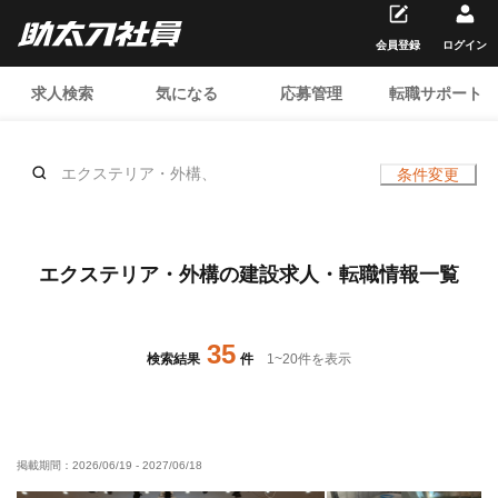
会員登録
ログイン
求人検索
気になる
応募管理
転職サポート
エクステリア・外構、
条件変更
エクステリア・外構の建設求人・転職情報一覧
35
検索結果
件
1
~
20
件を表示
掲載期間：
2026/06/19
-
2027/06/18