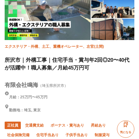
エクステリア・外構、土工、重機オペレーター、左官(土間)
所沢市｜外構工事｜住宅手当・賞与年2回◎20〜40代
が活躍中！職人募集／月給45万円可
有限会社鳴海
（埼玉県所沢市）
月給：25万円〜45万円
勤務地：埼玉, 東京
正社員
交通費支給
ボーナス・賞与あり
昇給あり
気になる
社会保険完備
住宅手当あり
子供手当あり
制服貸与