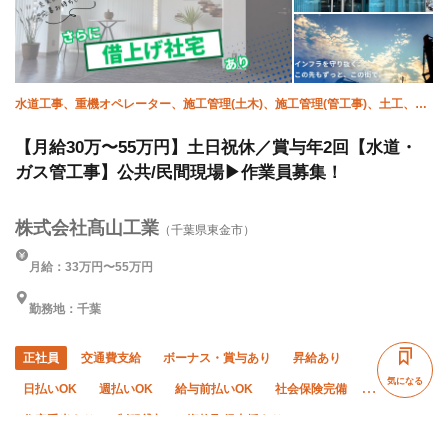
水道工事、重機オペレーター、施工管理(土木)、施工管理(管工事)、土工、衛
生(ガス)、衛生(水道)、舗装、エクステリア・外構、インターロッキング
【月給30万〜55万円】土日祝休／賞与年2回【水道・
ガス管工事】公共/民間現場▶作業員募集！
株式会社髙山工業
（千葉県東金市）
月給：33万円〜55万円
勤務地：千葉
正社員
交通費支給
ボーナス・賞与あり
昇給あり
気になる
日払いOK
週払いOK
給与前払いOK
社会保険完備
住宅手当あり
制服貸与
資格取得支援あり