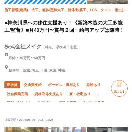
施工管理(建築)、大工、躯体/型枠大工、躯体/鉄筋工、LGS、クロス、衛生(水
道)、サイディング、屋根、エクステリア・外構
■神奈川県への移住支援あり！《新築木造の大工多能
工/監督》■月40万円〜賞与２回・給与アップは随時！
株式会社メイク
（神奈川県横浜市南区）
月給：30万円〜60万円
勤務地：茨城, 埼玉, 千葉, 東京, 神奈川
正社員
交通費支給
ボーナス・賞与あり
昇給あり
気になる
社会保険完備
資格取得支援あり
寮・社宅あり
髪型・髪色自由
制服貸与
経験者優遇
有資格者優遇
未経験OK
残業ゼロ
直帰・直行OK
夏季休暇
掲載期間：
2026/06/26
-
2027/02/25
年末年始休暇
車・バイク通勤OK
転勤なし