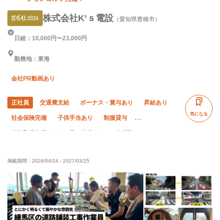
株式会社K’ｓ電設
（愛知県豊橋市）
日給：10,000円〜23,000円
勤務地：東海
会社PR動画あり
正社員
交通費支給
ボーナス・賞与あり
昇給あり
気になる
社会保険完備
子供手当あり
制服貸与
資格取得支援あり
寮・社宅あり
未経験OK
経験者優遇
有資格者優遇
夏季休暇
年末年始休暇
掲載期間：
2026/04/24
-
2027/03/25
直帰・直行OK
車・バイク通勤OK