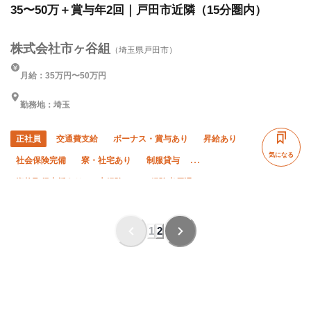
35〜50万＋賞与年2回｜戸田市近隣（15分圏内）
株式会社市ヶ谷組
（埼玉県戸田市）
月給：35万円〜50万円
勤務地：埼玉
正社員
交通費支給
ボーナス・賞与あり
昇給あり
気になる
社会保険完備
寮・社宅あり
制服貸与
資格取得支援あり
未経験OK
経験者優遇
有資格者優遇
夏季休暇
年末年始休暇
転勤なし
1
2