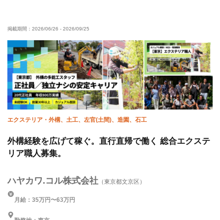
資格取得支援あり
未経験OK
経験者優遇
有資格者優遇
女性活躍中
残業月10時間以下
掲載期間：
2026/06/26
-
2026/09/25
残業ゼロ
完全週休二日制
土日休み
夏季休暇
年末年始休暇
車・バイク通勤OK
転勤なし
エクステリア・外構、土工、左官(土間)、造園、石工
外構経験を広げて稼ぐ。直行直帰で働く 総合エクステ
リア職人募集。
ハヤカワ.コル株式会社
（東京都文京区）
月給：35万円〜63万円