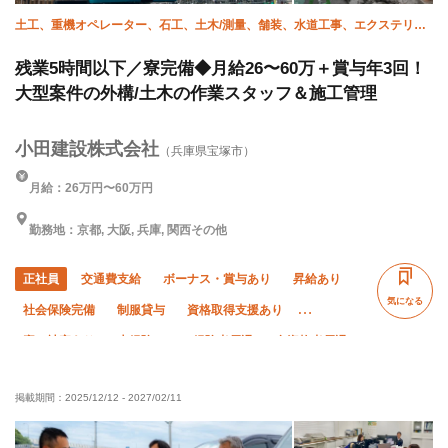
土工、重機オペレーター、石工、土木/測量、舗装、水道工事、エクステリ
ア・外構、土木/型枠大工、施工管理(土木)、施工管理(管工事)
残業5時間以下／寮完備◆月給26〜60万＋賞与年3回！
大型案件の外構/土木の作業スタッフ＆施工管理
小田建設株式会社
（兵庫県宝塚市）
月給：26万円〜60万円
勤務地：京都, 大阪, 兵庫, 関西その他
正社員
交通費支給
ボーナス・賞与あり
昇給あり
気になる
社会保険完備
制服貸与
資格取得支援あり
寮・社宅あり
未経験OK
経験者優遇
有資格者優遇
外国人活躍中
直帰・直行OK
土日休み
夏季休暇
掲載期間：
2025/12/12
-
2027/02/11
年末年始休暇
車・バイク通勤OK
転勤なし
残業月10時間以下