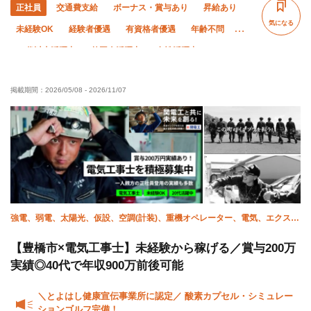
正社員
交通費支給
ボーナス・賞与あり
昇給あり
気になる
未経験OK
経験者優遇
有資格者優遇
年齢不問
50代以上活躍中
外国人活躍中
女性活躍中
直帰・直行OK
土日休み
年末年始休暇
転勤なし
掲載期間：
2026/05/08
-
2026/11/07
社会保険完備
制服貸与
資格取得支援あり
寮・社宅あり
研修制度あり
髪型・髪色自由
強電、弱電、太陽光、仮設、空調(計装)、重機オペレーター、電気、エクステ
リア・外構、施工管理(電気)
【豊橋市×電気工事士】未経験から稼げる／賞与200万
実績◎40代で年収900万前後可能
＼とよはし健康宣伝事業所に認定／ 酸素カプセル・シミュレー
ションゴルフ完備！