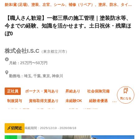
躯体/鳶 (足場)、塗装、左官、シール、補修（リペア）、塗床、防水、タイ
ル、エクステリア・外構、施工管理(建築)
【職人さん歓迎】一都三県の施工管理｜塗装防水等、
今までの経験、知識を活かせます。土日祝休・残業ほ
ぼ0
株式会社I.S.C
（東京都立川市）
月給：25万円〜50万円
勤務地：埼玉, 千葉, 東京, 神奈川
正社員
ボーナス・賞与あり
昇給あり
社会保険完備
気になる
制服貸与
資格取得支援あり
未経験OK
経験者優遇
有資格者優遇
直帰・直行OK
残業月10時間以下
土日休み
夏季休暇
年末年始休暇
車・バイク通勤OK
〆切間近
掲載期間：
2025/12/19
-
2026/08/18
転勤なし