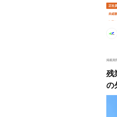
正社
未経験
転勤
掲載期
残
の