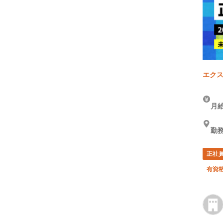
エクス
月給
勤
正社
有資