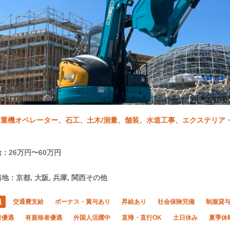
重機オペレーター、石工、土木/測量、舗装、水道工事、エクステリア・外
：26万円〜60万円
地：京都, 大阪, 兵庫, 関西その他
員
交通費支給
ボーナス・賞与あり
昇給あり
社会保険完備
制服貸
者優遇
有資格者優遇
外国人活躍中
直帰・直行OK
土日休み
夏季休