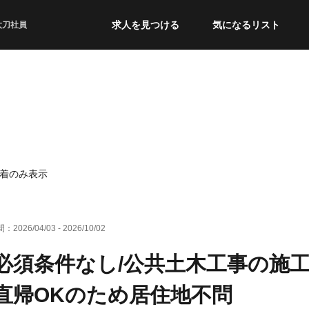
求人を見つける
気になるリスト
太刀社員
着のみ表示
間：
2026/04/03
-
2026/10/02
必須条件なし/公共土木工事の施
直帰OKのため居住地不問