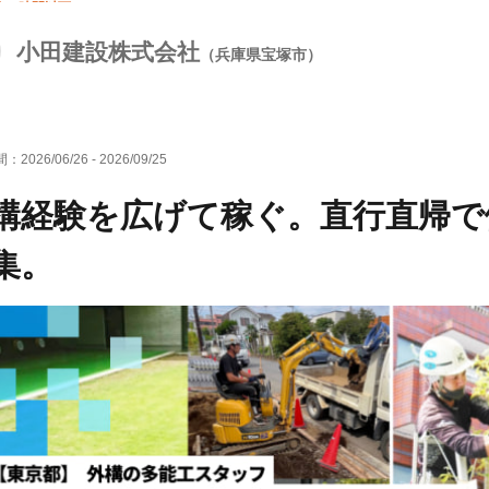
10時間以下
小田建設株式会社
（兵庫県宝塚市）
間：
2026/06/26
-
2026/09/25
構経験を広げて稼ぐ。直行直帰で
集。