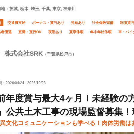
地：茨城, 栃木, 埼玉, 千葉, 東京, 神奈川
員
交通費支給
ボーナス・賞与あり
昇給あり
社会保険完備
制服貸
格者優遇
直帰・直行OK
夜勤あり
夏季休暇
年末年始休暇
車・バイ
株式会社SRK
（千葉県松戸市）
間：
2026/04/24
-
2026/10/23
前年度賞与最大4ヶ月！未経験の
』公共土木工事の現場監督募集！
異文化コミュニケーションも学べる！肉体労働は