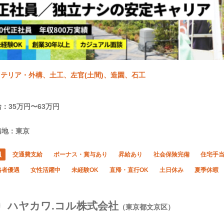
テリア・外構、土工、左官(土間)、造園、石工
：35万円〜63万円
務地：東京
員
交通費支給
ボーナス・賞与あり
昇給あり
社会保険完備
住宅手
格者優遇
女性活躍中
未経験OK
直帰・直行OK
土日休み
夏季休暇
ハヤカワ.コル株式会社
（東京都文京区）