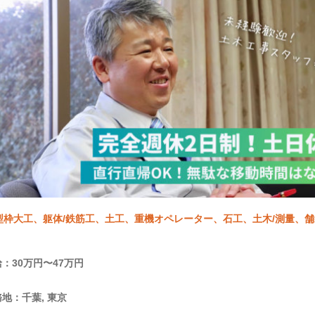
型枠大工、躯体/鉄筋工、土工、重機オペレーター、石工、土木/測量、
：30万円〜47万円
地：千葉, 東京