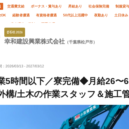
員
交通費支給
ボーナス・賞与あり
昇給あり
社会保険完備
制服貸
OK
経験者優遇
有資格者優遇
50代以上活躍中
夜勤あり
土日休み
なし
完全週休二日制
夏季休暇
幸和建設興業株式会社
（千葉県松戸市）
間：
2026/03/13
-
2027/03/12
業5時間以下／寮完備◆月給26〜
外構/土木の作業スタッフ＆施工