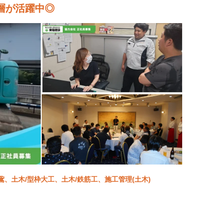
層が活躍中◎
鳶、土木/型枠大工、土木/鉄筋工、施工管理(土木)