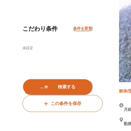
こだわり条件
条件を変更
未設定
...
検索する
件
躯体/
この条件を保存
月給
勤務