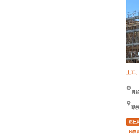
土工、
月給
勤務
正社
経験