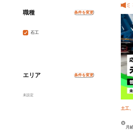
職種
条件を変更
石工
エリア
条件を変更
未設定
土工、
月給