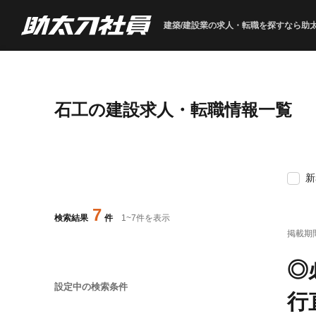
建築/建設業の求人・転職を
探すなら助
石工の建設求人・転職情報一覧
新
7
検索結果
件
1
~
7
件を表示
掲載期
◎
設定中の検索条件
行