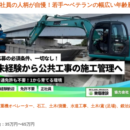
社員の人柄が自慢！若手〜ベテランの幅広い年齢
重機オペレーター、石工、土木/測量、水道工事、土木/鳶 (足場)、鍛治
：35万円〜65万円