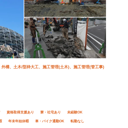
構、土木/型枠大工、施工管理(土木)、施工管理(管工事)
与
資格取得支援あり
寮・社宅あり
未経験OK
暇
年末年始休暇
車・バイク通勤OK
転勤なし