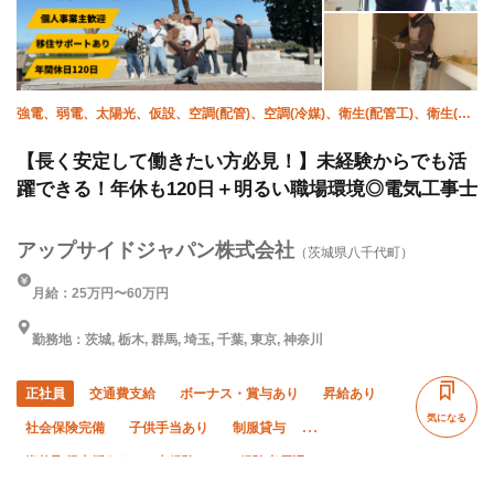
強電、弱電、太陽光、仮設、空調(配管)、空調(冷媒)、衛生(配管工)、衛生(水
道)、避雷針、施工管理(電気)
【長く安定して働きたい方必見！】未経験からでも活
躍できる！年休も120日＋明るい職場環境◎電気工事士
アップサイドジャパン株式会社
（茨城県八千代町）
月給：25万円〜60万円
勤務地：茨城, 栃木, 群馬, 埼玉, 千葉, 東京, 神奈川
正社員
交通費支給
ボーナス・賞与あり
昇給あり
気になる
社会保険完備
子供手当あり
制服貸与
資格取得支援あり
未経験OK
経験者優遇