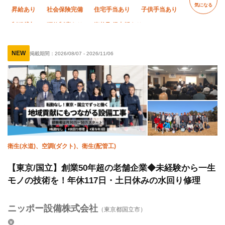
気になる
昇給あり
社会保険完備
住宅手当あり
子供手当あり
制服貸与
研修制度あり
資格取得支援あり
独立支援制度あり
未経験OK
経験者優遇
NEW
掲載期間：
2026/08/07
-
2026/11/06
有資格者優遇
60代以上活躍中
残業月20時間以下
直帰・直行OK
車・バイク通勤OK
転勤なし
衛生(水道)、空調(ダクト)、衛生(配管工)
【東京/国立】創業50年超の老舗企業◆未経験から一生
モノの技術を！年休117日・土日休みの水回り修理
ニッポー設備株式会社
（東京都国立市）