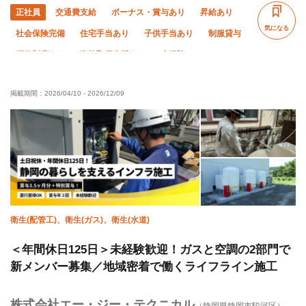
正社員
交通費支給
ボーナス・賞与あり
昇給あり
気になる
社会保険完備
住宅手当あり
子供手当あり
制服貸与
研修制度あり
資格取得支援あり
未経験OK
経験者優遇
残業ゼロ
車・バイク通勤OK
転勤なし
掲載期間：
2026/04/10
-
2026/12/09
年末年始休暇
夏季休暇
衛生(配管工)、衛生(ガス)、衛生(水道)
＜年間休日125日＞未経験歓迎！ガスと空調の2部門で
新メンバー募集／地域密着で働くライフライン施工
株式会社エー・ジー・テクニカル
（静岡県静岡市駿河区）