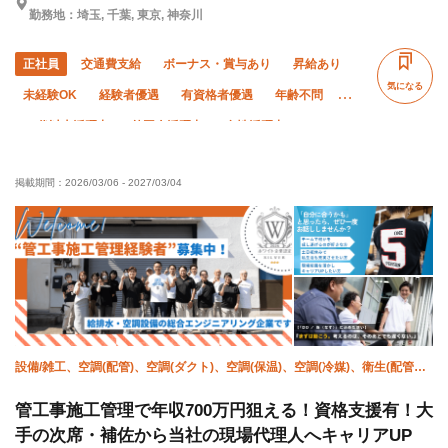
勤務地：埼玉, 千葉, 東京, 神奈川
正社員
交通費支給
ボーナス・賞与あり
昇給あり
気になる
未経験OK
経験者優遇
有資格者優遇
年齢不問
50代以上活躍中
外国人活躍中
女性活躍中
直帰・直行OK
土日休み
年末年始休暇
転勤なし
掲載期間：
2026/03/06
-
2027/03/04
社会保険完備
制服貸与
資格取得支援あり
寮・社宅あり
研修制度あり
髪型・髪色自由
設備/雑工、空調(配管)、空調(ダクト)、空調(保温)、空調(冷媒)、衛生(配管
工)、衛生(水道)、防災（スプリンクラー）、防災（消火栓）、施工管理(管工
事)
管工事施工管理で年収700万円狙える！資格支援有！大
手の次席・補佐から当社の現場代理人へキャリアUP