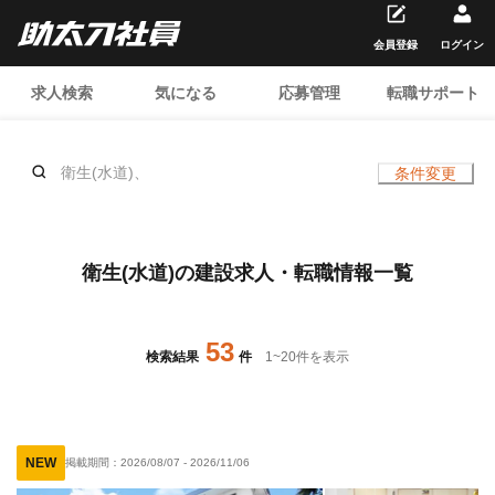
会員登録
ログイン
求人検索
気になる
応募管理
転職サポート
衛生(水道)、
条件変更
衛生(水道)の建設求人・転職情報一覧
53
検索結果
件
1
~
20
件を表示
NEW
掲載期間：
2026/08/07
-
2026/11/06