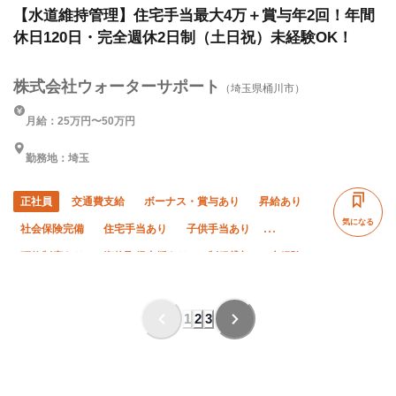
管理(管工事)
【水道維持管理】住宅手当最大4万＋賞与年2回！年間
休日120日・完全週休2日制（土日祝）未経験OK！
株式会社ウォーターサポート
（埼玉県桶川市）
月給：25万円〜50万円
勤務地：埼玉
正社員
交通費支給
ボーナス・賞与あり
昇給あり
気になる
社会保険完備
住宅手当あり
子供手当あり
研修制度あり
資格取得支援あり
制服貸与
未経験OK
経験者優遇
残業月20時間以下
夜勤あり
車・バイク通勤OK
転勤なし
1
2
3