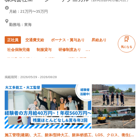
月給：21万円〜35万円
勤務地：東海
正社員
交通費支給
ボーナス・賞与あり
昇給あり
気になる
社会保険完備
制服貸与
研修制度あり
資格取得支援あり
未経験OK
経験者優遇
有資格者優遇
残業月20時間以下
土日休み
夏季休暇
掲載期間：
2026/05/29
-
2026/08/28
年末年始休暇
車・バイク通勤OK
転勤なし
施工管理(建築)、大工、躯体/型枠大工、躯体/鉄筋工、LGS、クロス、衛生(水