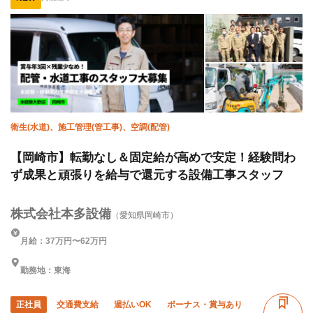
ピアス・ネイルOK
寮・社宅あり
WワークOK
未経験OK
経験者優遇
有資格者優遇
女性活躍中
年齢不問
夏季休暇
年末年始休暇
車・バイク通勤OK
転勤なし
残業月20時間以下
土日休み
完全週休二日制
衛生(水道)、施工管理(管工事)、空調(配管)
【岡崎市】転勤なし＆固定給が高めで安定！経験問わ
ず成果と頑張りを給与で還元する設備工事スタッフ
株式会社本多設備
（愛知県岡崎市）
月給：37万円〜62万円
勤務地：東海
正社員
交通費支給
週払いOK
ボーナス・賞与あり