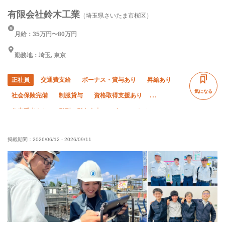
有限会社鈴木工業
（埼玉県さいたま市桜区）
月給：35万円〜80万円
勤務地：埼玉, 東京
正社員
交通費支給
ボーナス・賞与あり
昇給あり
気になる
社会保険完備
制服貸与
資格取得支援あり
住宅手当あり
髪型・髪色自由
ピアス・ネイルOK
独立支援制度あり
WワークOK
未経験OK
掲載期間：
2026/06/12
-
2026/09/11
経験者優遇
有資格者優遇
直帰・直行OK
夏季休暇
年末年始休暇
車・バイク通勤OK
転勤なし
残業ゼロ