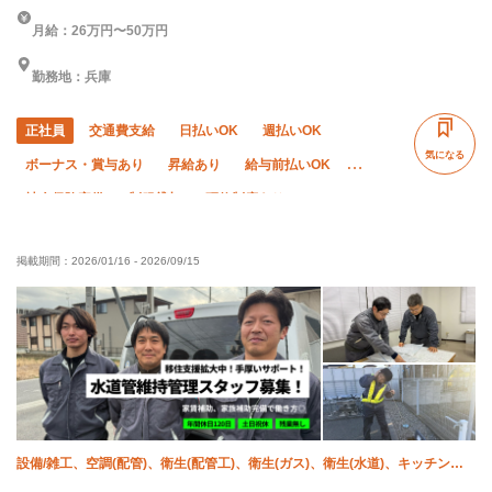
月給：26万円〜50万円
勤務地：兵庫
正社員
交通費支給
日払いOK
週払いOK
気になる
ボーナス・賞与あり
昇給あり
給与前払いOK
社会保険完備
制服貸与
研修制度あり
資格取得支援あり
ピアス・ネイルOK
髪型・髪色自由
掲載期間：
2026/01/16
-
2026/09/15
独立支援制度あり
未経験OK
経験者優遇
有資格者優遇
年齢不問
設備/雑工、空調(配管)、衛生(配管工)、衛生(ガス)、衛生(水道)、キッチン・
ユニットバス、防災（スプリンクラー）、防災（消火栓）、水道工事、施工