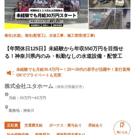
衛生(水道)、衛生(配管工)、水道工事、施工管理(管工事)
【年間休日125日】未経験から年収550万円を目指せ
る！神奈川県内のみ・転勤なしの水道設備・配管工
未経験でも月給30.4万円〜！20〜30代の若手が活躍中！直行直帰
OKでプライベートも充実
株式会社ユタホーム
（神奈川県藤沢市）
月給：30万円〜60万円
勤務地：神奈川
正社員
交通費支給
ボーナス・賞与あり
昇給あり
気になる
社会保険完備
制服貸与
資格取得支援あり