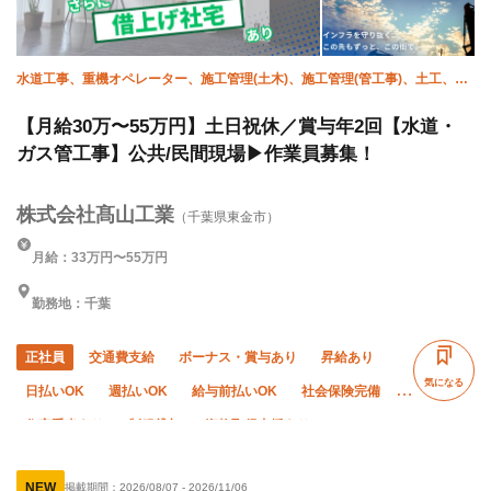
水道工事、重機オペレーター、施工管理(土木)、施工管理(管工事)、土工、衛
生(ガス)、衛生(水道)、舗装、エクステリア・外構、インターロッキング
【月給30万〜55万円】土日祝休／賞与年2回【水道・
ガス管工事】公共/民間現場▶作業員募集！
株式会社髙山工業
（千葉県東金市）
月給：33万円〜55万円
勤務地：千葉
正社員
交通費支給
ボーナス・賞与あり
昇給あり
気になる
日払いOK
週払いOK
給与前払いOK
社会保険完備
住宅手当あり
制服貸与
資格取得支援あり
独立支援制度あり
子供手当あり
髪型・髪色自由
NEW
掲載期間：
2026/08/07
-
2026/11/06