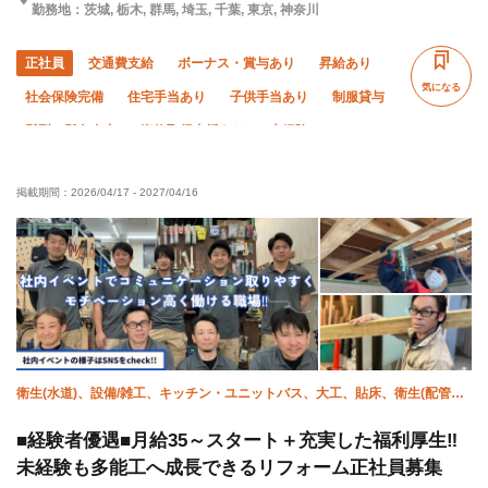
勤務地：茨城, 栃木, 群馬, 埼玉, 千葉, 東京, 神奈川
正社員
交通費支給
ボーナス・賞与あり
昇給あり
気になる
社会保険完備
住宅手当あり
子供手当あり
制服貸与
髪型・髪色自由
資格取得支援あり
未経験OK
経験者優遇
有資格者優遇
残業月10時間以下
掲載期間：
2026/04/17
-
2027/04/16
直帰・直行OK
夏季休暇
年末年始休暇
車・バイク通勤OK
転勤なし
衛生(水道)、設備/雑工、キッチン・ユニットバス、大工、貼床、衛生(配管
工)、強電、屋根、エクステリア・外構、衛生(ガス)
■経験者優遇■月給35～スタート＋充実した福利厚生‼︎
未経験も多能工へ成長できるリフォーム正社員募集