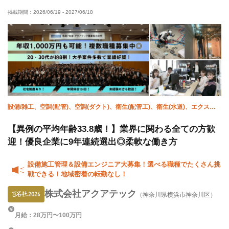
掲載期間：
2026/06/19
-
2027/06/18
有資格者優遇
女性活躍中
残業月10時間以下
直帰・直行OK
土日休み
完全週休二日制
年末年始休暇
転勤なし
設備/雑工、空調(配管)、空調(ダクト)、衛生(配管工)、衛生(水道)、エクステ
リア・外構、施工管理(電気)、施工管理(土木)、施工管理(建築)、施工管理(管
工事)
【異例の平均年齢33.8歳！】業界に関わる全ての方歓
迎！優良企業に9年連続選出◎柔軟な働き方
設備施工管理＆設備エンジニア大募集！選べる職種でたくさん挑
戦できる！地域密着の転勤なし！
株式会社アクアテック
（神奈川県横浜市神奈川区）
月給：28万円〜100万円