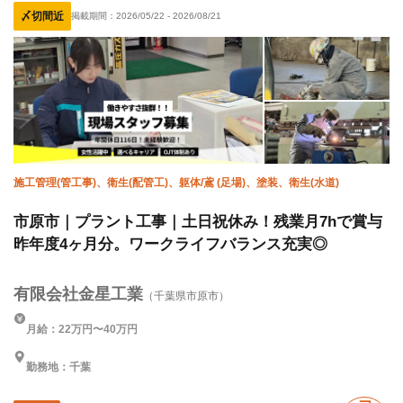
〆切間近
掲載期間：
2026/05/22
-
2026/08/21
経験者優遇
有資格者優遇
女性活躍中
年齢不問
残業月20時間以下
直帰・直行OK
転勤なし
完全週休二日制
夏季休暇
年末年始休暇
車・バイク通勤OK
施工管理(管工事)、衛生(配管工)、躯体/鳶 (足場)、塗装、衛生(水道)
市原市｜プラント工事｜土日祝休み！残業月7hで賞与
昨年度4ヶ月分。ワークライフバランス充実◎
有限会社金星工業
（千葉県市原市）
月給：22万円〜40万円
勤務地：千葉