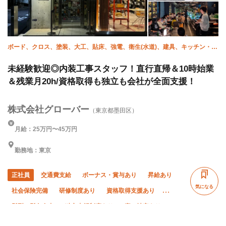
ボード、クロス、塗装、大工、貼床、強電、衛生(水道)、建具、キッチン・ユ
ニットバス、補修（リペア）
未経験歓迎◎内装工事スタッフ！直行直帰＆10時始業
＆残業月20h/資格取得も独立も会社が全面支援！
株式会社グローバー
（東京都墨田区）
月給：25万円〜45万円
勤務地：東京
正社員
交通費支給
ボーナス・賞与あり
昇給あり
気になる
社会保険完備
研修制度あり
資格取得支援あり
髪型・髪色自由
独立支援制度あり
寮・社宅あり
ピアス・ネイルOK
社員登用あり
未経験OK