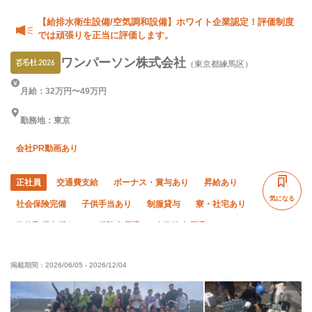
【給排水衛生設備/空気調和設備】ホワイト企業認定！評価制度
では頑張りを正当に評価します。
ワンパーソン株式会社
（東京都練馬区）
月給：32万円〜49万円
勤務地：東京
会社PR動画あり
正社員
交通費支給
ボーナス・賞与あり
昇給あり
気になる
社会保険完備
子供手当あり
制服貸与
寮・社宅あり
資格取得支援あり
経験者優遇
有資格者優遇
女性活躍中
土日休み
夏季休暇
年末年始休暇
掲載期間：
2026/06/05
-
2026/12/04
車・バイク通勤OK
転勤なし