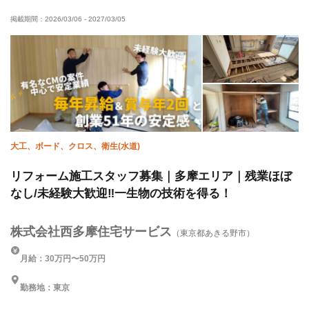
有資格者優遇
夏季休暇
直帰・直行OK
年末年始休暇
掲載期間：
2026/03/06
-
2027/03/05
土日休み
車・バイク通勤OK
転勤なし
完全週休二日制
大工、ボード、クロス、衛生(水道)
リフォーム施工スタッフ募集｜多摩エリア｜残業ほぼ
なし/未経験大歓迎‼︎一生物の技術を得る！
株式会社西多摩住宅サービス
（東京都あきる野市）
月給：30万円〜50万円
勤務地：東京