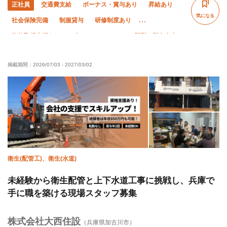
正社員
交通費支給
ボーナス・賞与あり
昇給あり
気になる
社会保険完備
制服貸与
研修制度あり
資格取得支援あり
ピアス・ネイルOK
髪型・髪色自由
未経験OK
経験者優遇
女性活躍中
残業月10時間以下
掲載期間：
2026/07/03
-
2027/03/02
直帰・直行OK
土日休み
夏季休暇
年末年始休暇
車・バイク通勤OK
転勤なし
衛生(配管工)、衛生(水道)
未経験から衛生配管と上下水道工事に挑戦し、兵庫で
手に職を築ける現場スタッフ募集
株式会社大西住設
（兵庫県加古川市）