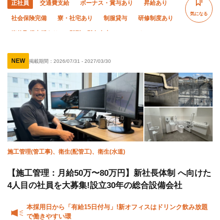
正社員
交通費支給
ボーナス・賞与あり
昇給あり
気になる
社会保険完備
寮・社宅あり
制服貸与
研修制度あり
資格取得支援あり
髪型・髪色自由
WワークOK
禁煙・分煙
未経験OK
経験者優遇
有資格者優遇
NEW
掲載期間：
2026/07/31
-
2027/03/30
直帰・直行OK
転勤なし
施工管理(管工事)、衛生(配管工)、衛生(水道)
【施工管理：月給50万〜80万円】新社長体制 へ向けた
4人目の社員を大募集!設立30年の総合設備会社
本採用日から「有給15日付与」!新オフィスはドリンク飲み放題
で働きやすい環