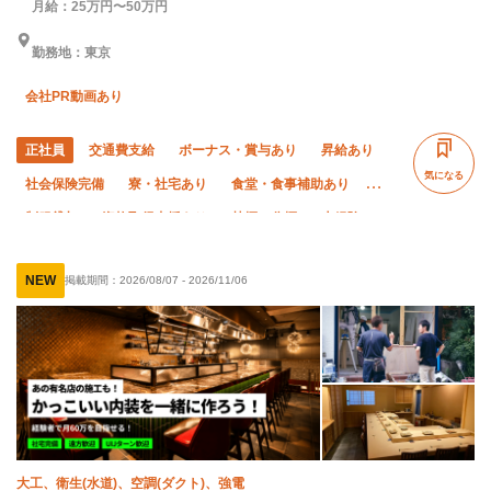
月給：25万円〜50万円
勤務地：東京
会社PR動画あり
正社員
交通費支給
ボーナス・賞与あり
昇給あり
気になる
社会保険完備
寮・社宅あり
食堂・食事補助あり
制服貸与
資格取得支援あり
禁煙・分煙
未経験OK
経験者優遇
有資格者優遇
残業月20時間以下
NEW
掲載期間：
2026/08/07
-
2026/11/06
土日休み
転勤なし
大工、衛生(水道)、空調(ダクト)、強電