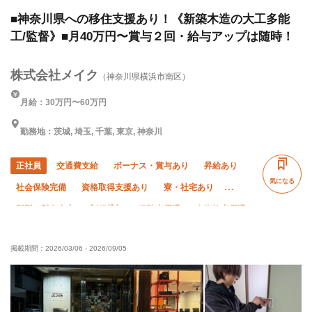
道)、サイディング、屋根、エクステリア・外構
■神奈川県への移住支援あり！《新築木造の大工多能
工/監督》■月40万円〜賞与２回・給与アップは随時！
株式会社メイク
（神奈川県横浜市南区）
月給：30万円〜60万円
勤務地：茨城, 埼玉, 千葉, 東京, 神奈川
正社員
交通費支給
ボーナス・賞与あり
昇給あり
気になる
社会保険完備
資格取得支援あり
寮・社宅あり
髪型・髪色自由
制服貸与
経験者優遇
有資格者優遇
未経験OK
残業ゼロ
直帰・直行OK
夏季休暇
掲載期間：
2026/03/06
-
2026/09/05
年末年始休暇
車・バイク通勤OK
転勤なし