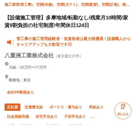
施工管理(管工事)、空調(冷媒)、空調(ダクト)、空調(配管)、空調(計装)、衛生
(配管工)、衛生(ガス)、衛生(水道)、設備/雑工、空調(保温)
【設備施工管理】多摩地域/転勤なし/残業月10時間/家
賃9割負担の社宅制度/年間休日124日
管工事の施工管理経験者・有資格者は最大限優遇！設備職人から
キャリアアップも大歓迎です◎
八重洲工業株式会社
（東京都立川市）
月給：30万円〜77万円
勤務地：東京
会社PR動画あり
正社員
交通費支給
ボーナス・賞与あり
昇給あり
気になる
社会保険完備
住宅手当あり
子供手当あり
食堂・食事補助あり
制服貸与
研修制度あり
資格取得支援あり
禁煙・分煙
未経験OK
経験者優遇