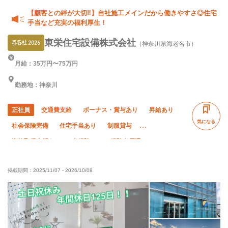
【顧客との絆が大切‼︎】自社施工メインだから働きやすさ◎住宅
手当など充実の福利厚生！
東栄住宅設備株式会社
（神奈川県海老名市）
月給：35万円〜75万円
勤務地：神奈川
正社員
交通費支給
ボーナス・賞与あり
昇給あり
気になる
社会保険完備
住宅手当あり
制服貸与
資格取得支援あり
未経験OK
経験者優遇
有資格者優遇
夏季休暇
年末年始休暇
掲載期間：
2025/11/07
-
2026/10/08
車・バイク通勤OK
転勤なし