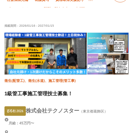
ピアス・ネイルOK
髪型・髪色自由
未経験OK
経験者優遇
有資格者優遇
年齢不問
女性活躍中
掲載期間：
2026/01/16
-
2027/01/15
外国人活躍中
土日休み
車・バイク通勤OK
転勤なし
衛生(配管工)、衛生(水道)、施工管理(管工事)
1級管工事施工管理技士募集！
株式会社テクノスター
（東京都葛飾区）
月給：45万円〜